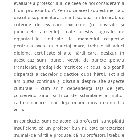
evaluare a profesorului, de ceea ce noi considerăm a
fi un ”profesor bun”. Pentru că acest subiect merită o
discuție suplimentară, amintesc, doar, în treacăt, de
criteriile de evaluare existente (cu dovezile și
punctajele aferente), toate acestea agreate de
organizațiile sindicale, la momentul respectiv:
pentru a avea un punctaj mare, trebuie să aduci
diplome, certificate și alte hârtii care, desigur, în
acest caz sunt ”bune”. Nevoia de puncte (pentru
transferări, gradații de merit etc.) a adus la o goană
disperată a cadrelor didactice după hârtii. Tot aici
am putea continua și discuția despre alte aspecte
culturale – cum ar fi dependența față de șefi,
conservatorismul și frica de schimbare a multor
cadre didactice – dar, deja, m-am întins prea mult la
vorbă.
În concluzie, sunt de acord că profesorii sunt plătiți
insuficient, că un profesor bun nu este caracterizat
(numai) de hârtiile produse, că nu profesorul trebuie