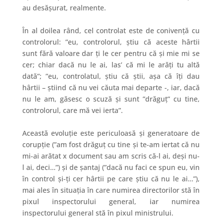
au desășurat, realmente.
În al doilea rând, cel controlat este de conivență cu
controlorul: ”eu, controlorul, știu că aceste hârtii
sunt fără valoare dar ți le cer pentru că și mie mi se
cer; chiar dacă nu le ai,
las’ că mi le arăți tu altă
dată
”; ”eu, controlatul, știu că știi, așa că îți dau
hârtii – știind că nu vei căuta mai departe -, iar, dacă
nu le am, găsesc o scuză și sunt ”drăguț
” cu tine,
controlorul, care mă vei ierta”.
Această evoluție este periculoasă și generatoare de
corupție (”am fost drăguț cu tine și te-am iertat că nu
mi-ai arătat x document sau am scris că-l ai, deși nu-
l ai, deci…”) și de șantaj (”dacă nu faci ce spun eu, vin
în control și-ți cer hârtii pe care știu că nu le ai…”),
mai ales în situația în care numirea directorilor stă în
pixul inspectorului general, iar numirea
inspectorului general stă în pixul ministrului.