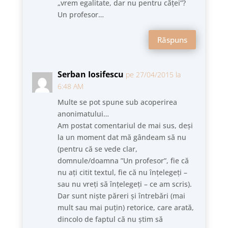
„vrem egalitate, dar nu pentru căței”?
Un profesor…
Răspuns
Serban Iosifescu
pe 27/04/2015 la
6:48 AM
Multe se pot spune sub acoperirea
anonimatului…
Am postat comentariul de mai sus, deși
la un moment dat mă gândeam să nu
(pentru că se vede clar,
domnule/doamna ”Un profesor”, fie că
nu ați citit textul, fie că nu înțelegeți –
sau nu vreți să înțelegeți – ce am scris).
Dar sunt niște păreri și întrebări (mai
mult sau mai puțin) retorice, care arată,
dincolo de faptul că nu știm să