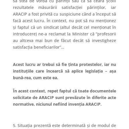
să stea de vorbă cu părinții sau ca să ceară școlii
rezultatele măsurării satisfacției părinților, iar
ARACIP a fost privită cu suspiciune când a început să
facă acest lucru. În context, nu pot să nu menționez
și faptul că un sindicat (altul decât cel menționat în
introducere) ne-a reclamat la Minister că ”profesorii
au altceva mai bun de făcut decât să investigheze
satisfacția beneficiarilor”…
Acest lucru ar trebui să fie ținta protestelor, iar nu
instituțiile care încearcă să aplice legislația – așa
bună-rea, cum este ea.
În acest context, repet faptul că toate documentele
solicitate de ARACIP sunt prevăzute în diferite acte
normative, niciunul nefiind invenția ARACIP.
5. Situația prezentă este determinată și de modul de