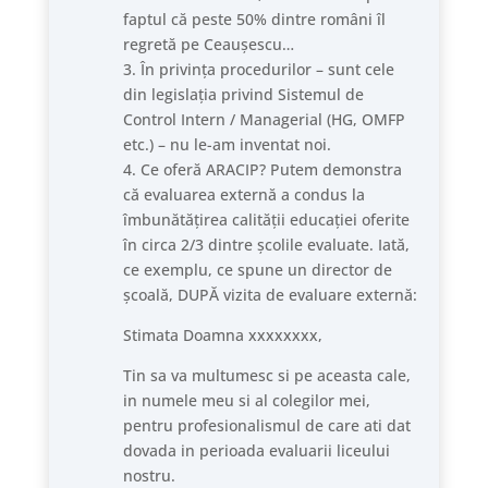
faptul că peste 50% dintre români îl
regretă pe Ceaușescu…
3. În privința procedurilor – sunt cele
din legislația privind Sistemul de
Control Intern / Managerial (HG, OMFP
etc.) – nu le-am inventat noi.
4. Ce oferă ARACIP? Putem demonstra
că evaluarea externă a condus la
îmbunătățirea calității educației oferite
în circa 2/3 dintre școlile evaluate. Iată,
ce exemplu, ce spune un director de
școală, DUPĂ vizita de evaluare externă:
Stimata Doamna xxxxxxxx,
Tin sa va multumesc si pe aceasta cale,
in numele meu si al colegilor mei,
pentru profesionalismul de care ati dat
dovada in perioada evaluarii liceului
nostru.