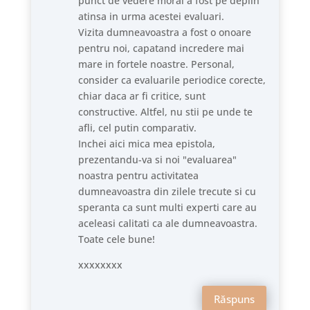
punct de vedere moral a fost pe deplin
atinsa in urma acestei evaluari.
Vizita dumneavoastra a fost o onoare
pentru noi, capatand incredere mai
mare in fortele noastre. Personal,
consider ca evaluarile periodice corecte,
chiar daca ar fi critice, sunt
constructive. Altfel, nu stii pe unde te
afli, cel putin comparativ.
Inchei aici mica mea epistola,
prezentandu-va si noi "evaluarea"
noastra pentru activitatea
dumneavoastra din zilele trecute si cu
speranta ca sunt multi experti care au
aceleasi calitati ca ale dumneavoastra.
Toate cele bune!
xxxxxxxx
Răspuns