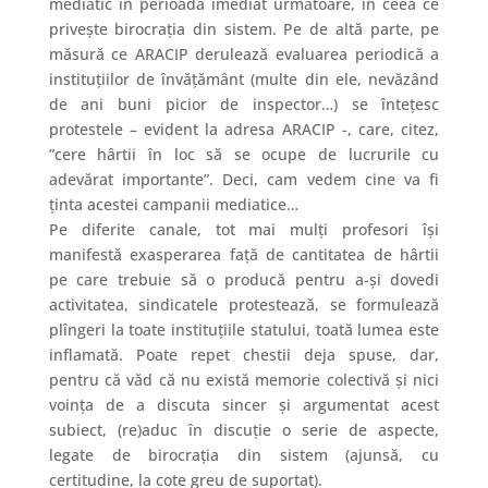
mediatic în perioada imediat următoare, în ceea ce
priveşte birocraţia din sistem. Pe de altă parte, pe
măsură ce ARACIP derulează evaluarea periodică a
instituțiilor de învățământ (multe din ele, nevăzând
de ani buni picior de inspector…) se întețesc
protestele – evident la adresa ARACIP -, care, citez,
”cere hârtii în loc să se ocupe de lucrurile cu
adevărat importante”. Deci, cam vedem cine va fi
ținta acestei campanii mediatice…
Pe diferite canale, tot mai mulți profesori își
manifestă exasperarea față de cantitatea de hârtii
pe care trebuie să o producă pentru a-și dovedi
activitatea, sindicatele protestează, se formulează
plîngeri la toate instituțiile statului, toată lumea este
inflamată. Poate repet chestii deja spuse, dar,
pentru că văd că nu există memorie colectivă și nici
voința de a discuta sincer și argumentat acest
subiect, (re)aduc în discuție o serie de aspecte,
legate de birocrația din sistem (ajunsă, cu
certitudine, la cote greu de suportat).