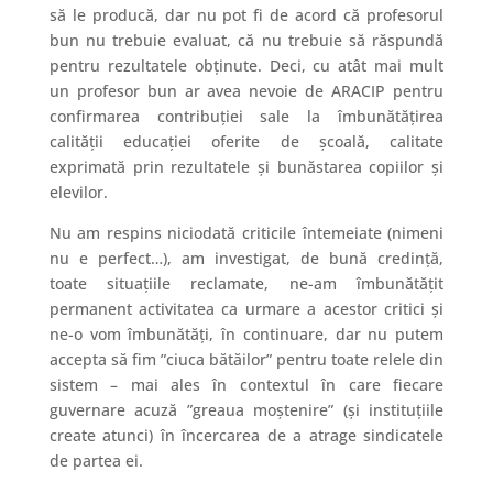
să le producă, dar nu pot fi de acord că profesorul
bun nu trebuie evaluat, că nu trebuie să răspundă
pentru rezultatele obținute. Deci, cu atât mai mult
un profesor bun ar avea nevoie de ARACIP pentru
confirmarea contribuției sale la îmbunătățirea
calității educației oferite de școală, calitate
exprimată prin rezultatele și bunăstarea copiilor și
elevilor.
Nu am respins niciodată criticile întemeiate (nimeni
nu e perfect…), am investigat, de bună credință,
toate situațiile reclamate, ne-am îmbunătățit
permanent activitatea ca urmare a acestor critici și
ne-o vom îmbunătăți, în continuare, dar nu putem
accepta să fim ”ciuca bătăilor” pentru toate relele din
sistem – mai ales în contextul în care fiecare
guvernare acuză ”greaua moștenire” (și instituțiile
create atunci) în încercarea de a atrage sindicatele
de partea ei.