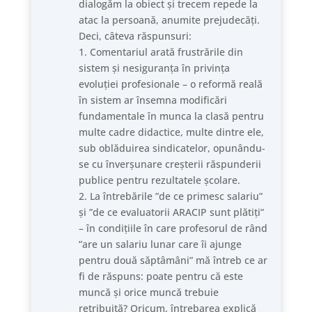
dialogăm la obiect și trecem repede la
atac la persoană, anumite prejudecăți.
Deci, câteva răspunsuri:
1. Comentariul arată frustrările din
sistem și nesiguranța în privința
evoluției profesionale – o reformă reală
în sistem ar însemna modificări
fundamentale în munca la clasă pentru
multe cadre didactice, multe dintre ele,
sub oblăduirea sindicatelor, opunându-
se cu înverșunare creșterii răspunderii
publice pentru rezultatele școlare.
2. La întrebările ”de ce primesc salariu”
și ”de ce evaluatorii ARACIP sunt plătiți”
– în condițiile în care profesorul de rând
”are un salariu lunar care îi ajunge
pentru două săptâmâni” mă întreb ce ar
fi de răspuns: poate pentru că este
muncă și orice muncă trebuie
retribuită? Oricum, întrebarea explică