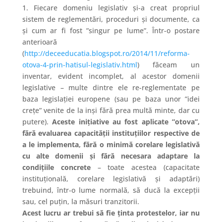
1. Fiecare domeniu legislativ și-a creat propriul
sistem de reglementări, proceduri și documente, ca
și
cum ar fi fost ”singur pe lume”. Într-o postare
anterioară
(
http://deceeducatia.blogspot.ro/2014/11/reforma-
otova-4-prin-hatisul-legislativ.html
) făceam un
inventar, evident incomplet, al acestor domenii
legislative – multe dintre ele re-reglementate pe
baza legi
slației europene (sau pe baza unor ”idei
crețe” venite de la inși fără prea multă minte, dar cu
putere).
Aceste inițiative au fost aplicate ”otova”,
fără evaluarea capacității instituțiilor respective de
a le implementa, fără o minimă corelare legislativă
cu alte domenii și fără necesara adaptare la
condițiile concrete
– toate acestea (capacitate
instituțională, corelare legislativă și adaptări)
trebuind, într-o lume normală, să ducă la excepții
sau, cel puțin, la măsuri t
ranzitorii.
Acest lucru ar trebui să fie ținta protestelor, iar nu