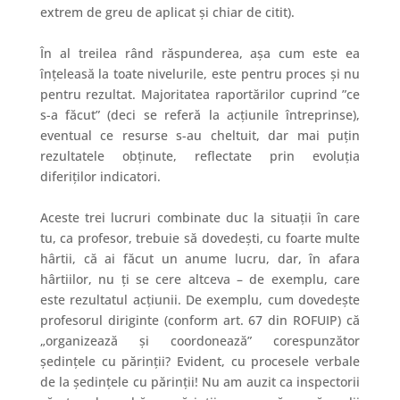
extrem de greu de aplicat și chiar de citit).
În al treilea rând
răspunderea, așa cum este ea
înțeleasă la toate nivelurile, este pentru proces și nu
pentru rezultat. Majoritatea raportărilor cuprind ”ce
s-a făcut” (deci se referă la acțiunile întreprinse),
eventual ce resurse s-au cheltuit, dar mai puțin
rezultatele obținute, reflectate prin evoluția
diferiților indicatori.
Aceste trei lucruri combinate duc la situaţii în care
tu, ca profesor, trebuie să dovedeşti, cu foarte multe
hârtii, că ai făcut un anume lucru, dar, în afara
hârtiilor, nu ţi se cere altceva – de exemplu, care
este rezultatul acțiunii. De exemplu, cum dovedeşte
profesorul diriginte (conform art. 67 din ROFUIP) că
„organizează și coordonează” corespunzător
ședințele cu părinții? Evident, cu procesele verbale
de la ședințele cu părinții! Nu am auzit ca inspectorii