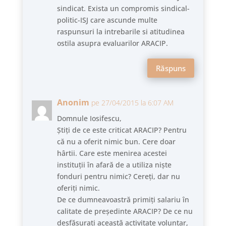
sindicat. Exista un compromis sindical-
politic-ISJ care ascunde multe
raspunsuri la intrebarile si atitudinea
ostila asupra evaluarilor ARACIP.
Răspuns
Anonim
pe 27/04/2015 la 6:07 AM
Domnule Iosifescu,
Știți de ce este criticat ARACIP? Pentru
că nu a oferit nimic bun. Cere doar
hârtii. Care este menirea acestei
instituții în afară de a utiliza niște
fonduri pentru nimic? Cereți, dar nu
oferiți nimic.
De ce dumneavoastră primiți salariu în
calitate de președinte ARACIP? De ce nu
desfășurați această activitate voluntar,