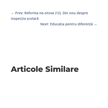
←
Prev: Reforma ne-otova (12). Din nou despre
inspecția școlară
Next: Educația pentru diferență
→
Articole Similare
Metodologia de concurs pentru directori,
publicată ieri pe site-ul ME, reprezintă o nouă