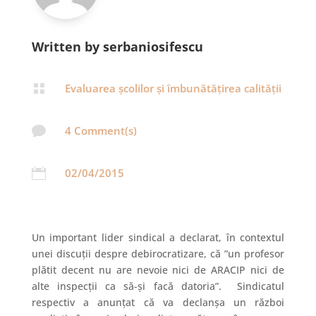
Written by serbaniosifescu

Evaluarea școlilor și îmbunătățirea calității

4 Comment(s)

02/04/2015
Un important lider sindical a declarat, în contextul
unei discuții despre debirocratizare, că ”un profesor
plătit decent nu are nevoie nici de ARACIP nici de
alte inspecţii ca să-şi facă datoria”. Sindicatul
respectiv a anunțat că va declanşa un război