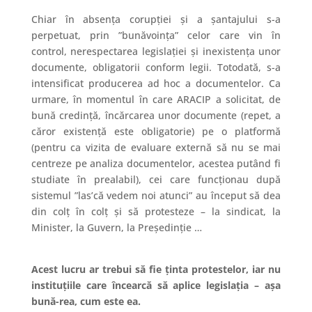
Chiar în absența corupției și a șantajului s-a
perpetuat, prin ”bunăvoința” celor care vin în
control, nerespectarea legislației și inexistența unor
documente, obligatorii conform legii. Totodată, s-a
intensificat producerea ad hoc a documentelor. Ca
urmare, în momentul în care ARACIP a solicitat, de
bună credință, încărcarea unor documente (repet, a
căror existență este obligatorie) pe o platformă
(pentru ca vizita de evaluare externă să nu se mai
centreze pe analiza documentelor, acestea putând fi
studiate în prealabil), cei care funcționau după
sistemul ”las’că vedem noi atunci” au
început să dea
din colț în colț și să protesteze – la sindicat, la
Minister,
la Guvern,
la Președinție …
Acest lucru ar trebui să fie ținta protestelor, iar nu
instituțiile care încearcă să aplice legislația – așa
bună-rea, cum este ea.