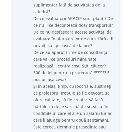
suplimentar față de activitatea de la
catedră?
De ce evaluatorii ARACIP sunt plătiți? De
ce nu li se decontează doar transportul?
De ce nu desfășoară aceste activități de
evaluare în afara orelor de curs, fără a fi
nevoiți să lipsească de la ore?
De ce au apărut firme de consultanță
care vai, ce proceduri minunate
realizează… contra cost. Știți cât cer?
300 de lei pentru o procedură!!!!????? E
posibil așa ceva?
Și în același timp, cu ipocrizie, susțineți
că profesorul trebuie să fie devotat, să
ofere calitate, să fie creativ, să facă
hârtiile că de, e sarcină de serviciu, în
condițiile în care el are un salariu lunar
care îi ajunge pentru două săptâmâni.
Este corect, domnule președinte sau