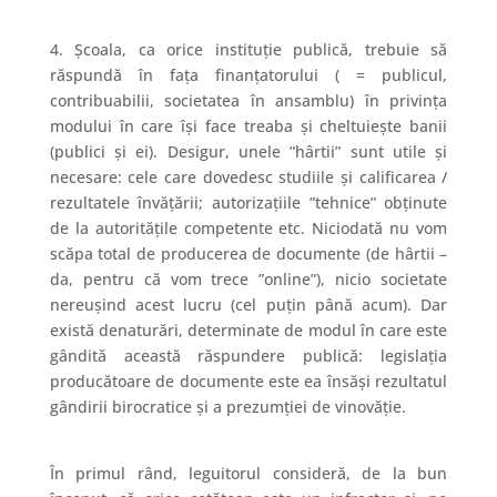
4. Școala, ca orice instituție publică, trebuie să
răspundă în fața finanțatorului ( = publicul,
contribuabilii, societatea în ansamblu) în privința
modului în care își face treaba și cheltuiește banii
(publici și ei).
Desigur, unele ”hârtii” sunt utile și
necesare: cele care dovedesc studiile și calificarea /
rezultatele învățării; autorizațiile ”tehnice” obținute
de la autoritățile competente etc. Niciodată nu vom
scăpa total de producerea de documente (de hârtii –
da, pentru că vom trece ”online”), nicio societate
nereușind acest lucru (cel puțin până acum). Dar
există denaturări, determinate de
modul în care este
gândită această răspundere publică:
legislația
producătoare de documente este ea însăși rezultatul
gândirii birocratice și a prezumției de vinovăție.
În primul rând, leguitorul consideră, de la bun