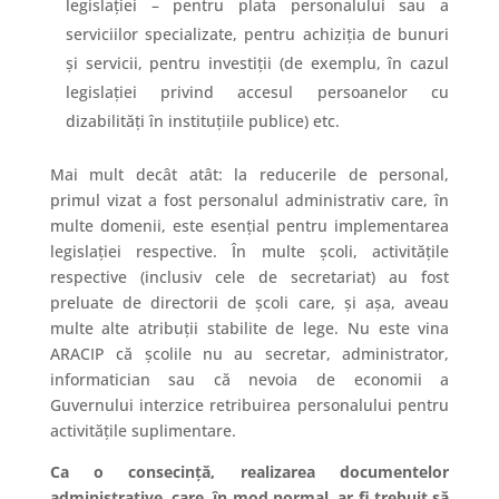
legislației – pentru plata personalului sau a
serviciilor specializate, pentru achiziția de bunuri
și servicii, pentru investiții (de exemplu, în cazul
legislației privind accesul persoanelor cu
dizabilități în instituțiile publice) etc.
Mai mult decât atât: la reducerile de personal,
primul vizat a fost personalul administrativ care, în
multe domenii, este esențial pentru implementarea
legislației respective. În multe școli, activitățile
respective (inclusiv cele de secretariat) au fost
preluate de directorii de școli care, și așa, aveau
multe alte atribuții stabilite de lege. Nu este vina
ARACIP că școlile nu au secretar, administrator,
informatician sau că nevoia de economii a
Guvernului interzice retribuirea personalului pentru
activitățile suplimentare.
Ca o consecință, realizarea documentelor
administrative, care, în mod normal, ar fi trebuit să