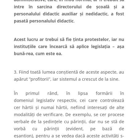
intre în sarcina directorului de școală și a
personalului didactic auxiliar și nedidactic, a fost
pasată personalului didactic
.
Acest lucru ar trebui să fie ținta protestelor, iar nu
instituțiile care încearcă să aplice legislația – așa
bună-rea, cum este ea.
3. Fiind toată lumea conștientă de aceste aspecte, au
apărut ”profitorii”, iar sistemul a crescut de la sine.
În primul rând, în lipsa formării în
domeniul
legislativ
respectiv, cei care controlează
cer hârtii și numai hârtii, nefiind interesați de alte
modalități de verificare. De exemplu, se cer procese
verbale de la ședințele cu părinții, dar nu se stă de
vorbă cu părinții
(evident, pe bază de
eșantion),
pentru a se vedea dacă aceste activități s-