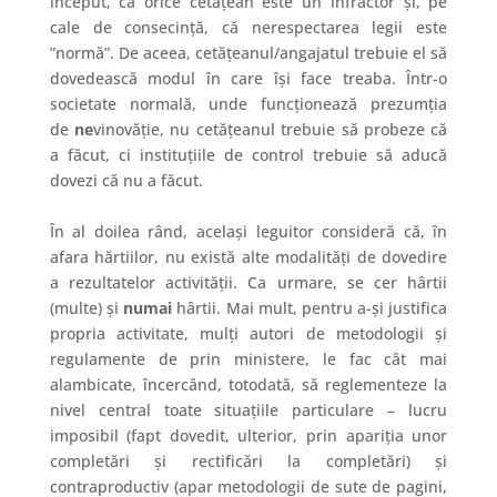
început, că orice cetățean este un infractor și, pe
cale de consecință, că nerespectarea legii este
”normă”. De aceea, cetăţeanul/angajatul trebuie el să
dovedească modul în care își face treaba. Într-o
societate normală, unde funcționează prezumția
de
ne
vinovăție, nu cetățeanul trebuie să probeze că
a făcut, ci instituțiile de control trebuie să aducă
dovezi că nu a făcut.
În al doilea rând, același leguitor consideră că, în
afara hărtiilor, nu există alte modalități de dovedire
a rezultatelor activităţii. Ca urmare, se cer hârtii
(multe) şi
numai
hârtii. Mai mult, pentru a-și justifica
propria activitate, mulți autori de metodologii și
regulamente de prin ministere, le fac cât mai
alambicate, încercând, totodată, să reglementeze la
nivel central toate situațiile particulare – lucru
imposibil (fapt dovedit, ulterior, prin apariția unor
completări și rectificări la completări) și
contraproductiv (apar metodologii de sute de pagini,