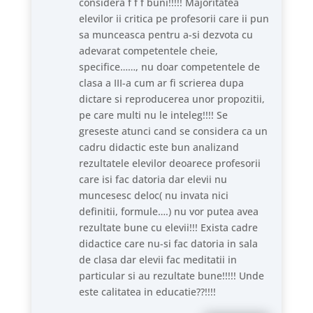
considera f f f buni!!!!! Majoritatea
elevilor ii critica pe profesorii care ii pun
sa munceasca pentru a-si dezvota cu
adevarat competentele cheie,
specifice……, nu doar competentele de
clasa a III-a cum ar fi scrierea dupa
dictare si reproducerea unor propozitii,
pe care multi nu le inteleg!!!! Se
greseste atunci cand se considera ca un
cadru didactic este bun analizand
rezultatele elevilor deoarece profesorii
care isi fac datoria dar elevii nu
muncesesc deloc( nu invata nici
definitii, formule….) nu vor putea avea
rezultate bune cu elevii!!! Exista cadre
didactice care nu-si fac datoria in sala
de clasa dar elevii fac meditatii in
particular si au rezultate bune!!!!! Unde
este calitatea in educatie??!!!!