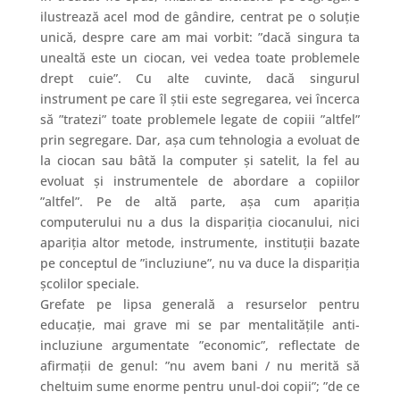
ilustrează acel mod de gândire, centrat pe o soluție
unică, despre care am mai vorbit: ”dacă singura ta
unealtă este un ciocan, vei vedea toate problemele
drept cuie”. Cu alte cuvinte, dacă singurul
instrument pe care îl știi este segregarea, vei încerca
să ”tratezi” toate problemele legate de copiii ”altfel”
prin segregare. Dar, așa cum tehnologia a evoluat de
la ciocan sau bâtă la computer și satelit, la fel au
evoluat și instrumentele de abordare a copiilor
”altfel”. Pe de altă parte, așa cum apariția
computerului nu a dus la dispariția ciocanului, nici
apariția altor metode, instrumente, instituții bazate
pe conceptul de ”incluziune”, nu va duce la dispariția
școlilor speciale.
Grefate pe lipsa generală a resurselor pentru
educație, mai grave mi se par mentalitățile anti-
incluziune argumentate ”economic”, reflectate de
afirmații de genul: ”nu avem bani / nu merită să
cheltuim sume enorme pentru unul-doi copii”; ”de ce