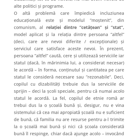
alte politici și programe.
O altă problemă care împiedică incluziunea
educațională este și modelul ”moștenit”, din
comunism, al
relației dintre ”cetățean” și ”stat”,
model aplicat și la relația dintre persoana ”altfel”
(deci, care are nevoi diferite / excepționale) și
serviciul care satisface aceste nevoi. În prezent,
persoana ”altfel” caută, cere și utilizează serviciile iar
statul (dacă, în mărinimia lui, a considerat necesar)
le acordă – în forma, conținutul și cantitatea pe care
statul le consideră necesare sau ”rezonabile”. Deci,
copilul cu dizabilități trebuie dus la serviciile de
sprijin – deci la școli speciale, pentru că numai acolo
statul le acordă. La fel, copilul de etnie romă ar
trebui dus la o școală bună și, desigur, nu e vina
sistemului că cea mai apropiată școală nu e suficient
de bună, că familia nu are resurse pentru a-l trimite
la o școală mai bună și nici că școala considerată
bună îl respinge, chiar dacă ajunge acolo – invocând