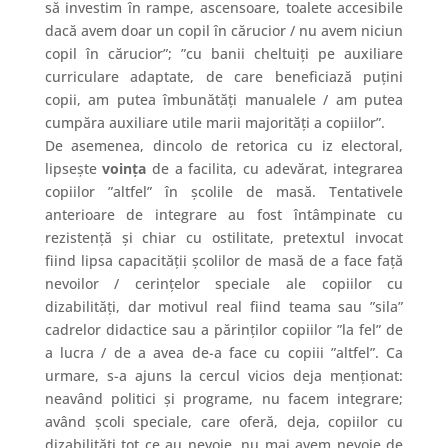
să investim în rampe, ascensoare, toalete accesibile
dacă avem doar un copil în cărucior / nu avem niciun
copil în cărucior”; ”cu banii cheltuiți pe auxiliare
curriculare adaptate, de care beneficiază puțini
copii, am putea îmbunătăți manualele / am putea
cumpăra auxiliare utile marii majorități a copiilor”.
De asemenea, dincolo de retorica cu iz electoral,
lipsește
voința
de a facilita, cu adevărat, integrarea
copiilor ”altfel” în școlile de masă. Tentativele
anterioare de integrare au fost întâmpinate cu
rezistență și chiar cu ostilitate, pretextul invocat
fiind lipsa capacității școlilor de masă de a face față
nevoilor / cerințelor speciale ale copiilor cu
dizabilități, dar motivul real fiind teama sau ”sila”
cadrelor didactice sau a părinților copiilor ”la fel” de
a lucra / de a avea de-a face cu copiii ”altfel”. Ca
urmare, s-a ajuns la cercul vicios deja menționat:
neavând politici și programe, nu facem integrare;
având școli speciale, care oferă, deja, copiilor cu
dizabilități tot ce au nevoie, nu mai avem nevoie de