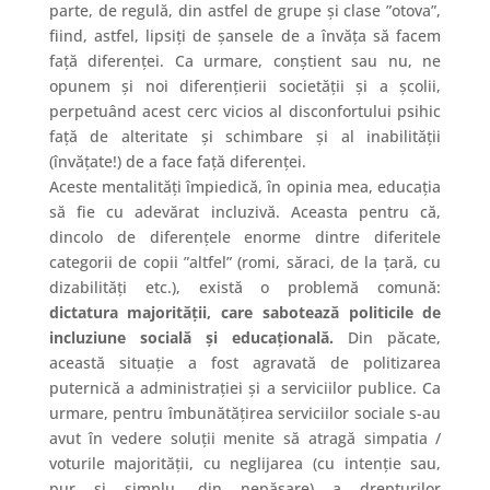
parte, de regulă, din astfel de grupe și clase ”otova”,
fiind, astfel, lipsiți de șansele de a învăța să facem
față diferenței. Ca urmare, conștient sau nu, ne
opunem și noi diferențierii societății și a școlii,
perpetuând acest cerc vicios al disconfortului psihic
față de alteritate și schimbare și al inabilității
(învățate!) de a face față diferenței.
Aceste mentalități împiedică, în opinia mea, educația
să fie cu adevărat incluzivă. Aceasta pentru că,
dincolo de diferențele enorme dintre diferitele
categorii de copii ”altfel” (romi, săraci, de la țară, cu
dizabilități etc.), există o problemă comună:
dictatura majorității, care sabotează politicile de
incluziune socială și educațională.
Din păcate,
această situație a fost agravată de politizarea
puternică a administrației și a serviciilor publice. Ca
urmare, pentru îmbunătățirea serviciilor sociale s-au
avut în vedere soluții menite să atragă simpatia /
voturile majorității, cu neglijarea (cu intenție sau,
pur și simplu, din nepăsare) a drepturilor