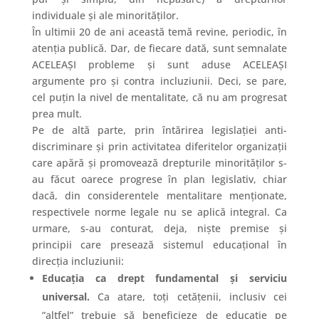
individuale și ale minorităților.
În ultimii 20 de ani această temă revine, periodic, în
atenția publică. Dar, de fiecare dată, sunt semnalate
ACELEAȘI probleme și sunt aduse ACELEAȘI
argumente pro și contra incluziunii. Deci, se pare,
cel puțin la nivel de mentalitate, că nu am progresat
prea mult.
Pe de altă parte, prin întărirea legislației anti-
discriminare și prin activitatea diferitelor organizații
care apără și promovează drepturile minorităților s-
au făcut oarece progrese în plan legislativ, chiar
dacă, din considerentele mentalitare menționate,
respectivele norme legale nu se aplică integral. Ca
urmare, s-au conturat, deja, niște premise și
principii care presează sistemul educațional în
direcția incluziunii:
Educația ca drept fundamental și serviciu
universal.
Ca atare, toți cetățenii, inclusiv cei
”altfel” trebuie să beneficieze de educație pe