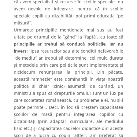
că avem specialiști și resurse în școlile speciale, nu
avem nevoie de integrare, pentru că în școlile
speciale copiii cu dizabilități pot primi educația ”pe
măsură”.
Urmarea: principiile menționate mai sus au fost
uitate pe drumul de la ”gând” la ”faptă”, cu toate că
principiile ar trebui să conducă politicile, iar nu
invers
: lipsa resurselor sau alte condiții nefavorabile
”de mediu” ar trebui să determine, cel mult, durata
și metodele prin care politicile sunt implementate și
nicidecum renunțarea la principii. Din păcate,
această ”amnezie” este dominantă în viața noastră
politică și chiar (cinic) asumată: de curând, un
ministru a spus că drepturile omului sunt un lux pe
care societatea românească, cu problemele ei, nu și-l
poate permite… Deci, în loc să creștem capacitatea
școlilor de masă pentru integrarea copiilor cu
dizabilități (prin adaptări curriculare, ale mediului
fizic etc.) și capacitatea cadrelor didactice din aceste
școli de a lucra cu copiii ”altfel”, am preferat să