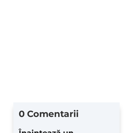
McKinsey) cu autorul unei...
Dreapta neoliberală și libertariană încearcă,
neobosit, să ne convingă că meritocrația ne
conduce spre cea mai bună...
0 Comentarii