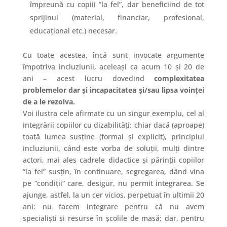
împreună cu copiii ”la fel”, dar beneficiind de tot
sprijinul (material, financiar, profesional,
educațional etc.) necesar.
Cu toate acestea, încă sunt invocate argumente
împotriva incluziunii, aceleași ca acum 10 și 20 de
ani – acest lucru dovedind
complexitatea
problemelor dar și incapacitatea și/sau lipsa voinței
de a le rezolva.
Voi ilustra cele afirmate cu un singur exemplu, cel al
integrării copiilor cu dizabilități: chiar dacă (aproape)
toată lumea susține (formal și explicit), principiul
incluziunii, când este vorba de soluții, mulți dintre
actori, mai ales cadrele didactice și părinții copiilor
”la fel” susțin, în continuare, segregarea, dând vina
pe ”condiții” care, desigur, nu permit integrarea. Se
ajunge, astfel, la un cer vicios, perpetuat în ultimii 20
ani: nu facem integrare pentru că nu avem
specialiști și resurse în școlile de masă; dar, pentru