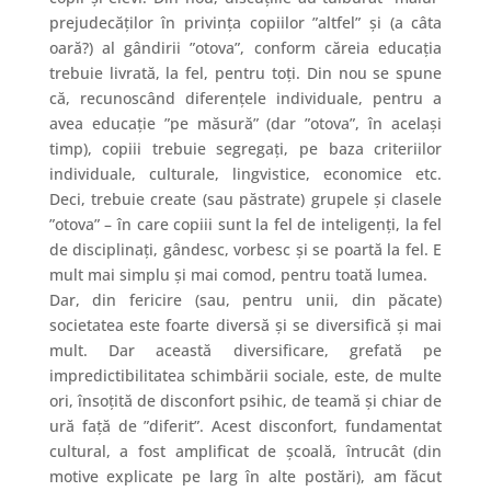
prejudecăților în privința copiilor ”altfel” și (a câta
oară?) al gândirii ”otova”, conform căreia educația
trebuie livrată, la fel, pentru toți. Din nou se spune
că, recunoscând diferențele individuale, pentru a
avea educație ”pe măsură” (dar ”otova”, în același
timp), copiii trebuie segregați, pe baza criteriilor
individuale, culturale, lingvistice, economice etc.
Deci, trebuie create (sau păstrate) grupele și clasele
”otova” – în care copiii sunt la fel de inteligenți, la fel
de disciplinați, gândesc, vorbesc și se poartă la fel. E
mult mai simplu și mai comod, pentru toată lumea.
Dar, din fericire (sau, pentru unii, din păcate)
societatea este foarte diversă și se diversifică și mai
mult. Dar această diversificare, grefată pe
impredictibilitatea schimbării sociale, este, de multe
ori, însoțită de disconfort psihic, de teamă și chiar de
ură față de ”diferit”. Acest disconfort, fundamentat
cultural, a fost amplificat de școală, întrucât (din
motive explicate pe larg în alte postări), am făcut