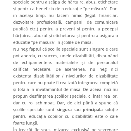
speciale pentru a scăpa de hărțuire, abuz, etichetare
și pentru a beneficia de o educație ”pe măsură”. Dar,
în același timp, nu facem nimic (legal, financiar,
dezvoltare profesională, campanii de comunicare
publică etc.) pentru a preveni și pentru a pedepsi
hărțuirea, abuzul și etichetarea și pentru a asigura o
educație ”pe măsură” în școlile de masă.
Nu neg faptul că școlile speciale sunt singurele care
pot aborda, cu succes, unele dizabilități, dispunând
de echipamentele, materialele și de personalul
calificat necesare. De asemenea, nu neg nici
existența dizabilităților / nivelurilor de dizabilitate
pentru care nu poate fi realizată integrarea completă
și totală în învățământul de masă. De aceea, nici nu
propun desființarea școlilor speciale, ci întărirea lor,
dar cu rol schimbat. Dar, de aici până a spune că
școlile speciale sunt
singura
sau
principala
soluție
pentru educația copiilor cu dizabilități este o cale
foarte lungă.
În treacăt fie spus, mizarea exclusivă pe segregare