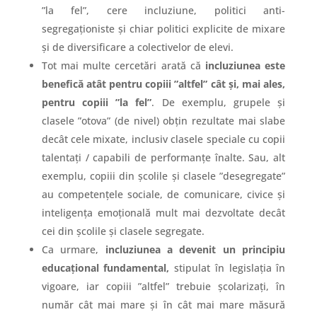
”la fel”, cere incluziune, politici anti-
segregaționiste și chiar politici explicite de mixare
și de diversificare a colectivelor de elevi.
Tot mai multe cercetări arată că
incluziunea este
benefică atât pentru copiii ”altfel” cât și, mai ales,
pentru copiii ”la fel”
. De exemplu, grupele și
clasele ”otova” (de nivel) obțin rezultate mai slabe
decât cele mixate, inclusiv clasele speciale cu copii
talentați / capabili de performanțe înalte. Sau, alt
exemplu, copiii din școlile și clasele ”desegregate”
au competențele sociale, de comunicare, civice și
inteligența emoțională mult mai dezvoltate decât
cei din școlile și clasele segregate.
Ca urmare,
incluziunea a devenit un principiu
educațional fundamental,
stipulat în legislația în
vigoare, iar copiii ”altfel” trebuie școlarizați, în
număr cât mai mare și în cât mai mare măsură