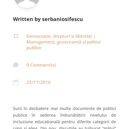
Written by serbaniosifescu

Democrație, drepturi și libertăți
|
Management, guvernanță și politici
publice

0 Comment(s)

25/11/2016
Sunt în dezbatere mai multe documente de politici
publice în vederea îmbunătățirii nivelului de
incluziune educațională pentru diferite categorii de
copii și elevi. Din nou, discuțiile au tulburat ”mâlul”