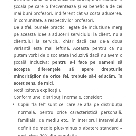
școala pe care o frecventează și va beneficia de cei
mai buni profesori, indiferent cât va costa aducerea,
în comunitate, a respectivilor profesori.
De altfel, bunele practici legate de incluziune merg
pe această idee a aducerii serviciului la client, nu a
clientului la serviciu, chiar dacă cea de-a doua
variantă este mai ieftină. Aceasta pentru că nu
putem vorbi de o societate incluzivă dacă nu avem o
școală incluzivă:
pentru a-i face pe oameni să
accepta diferențele, să apere drepturile
minorităților de orice fel, trebuie să-i educăm, în
acest sens, de mici
.
Notă (câteva explicații).
Conform unei distribuții normale, consider:
Copiii ”la fel” sunt cei care se află pe distribuția
normală, pentru orice caracteristică personală,
familială, de mediu etc., în interiorul intervalului
definit de medie plus/minus o abatere standard –
deci, circa 70% din populație.