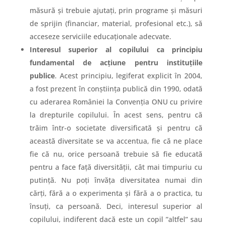
măsură și trebuie ajutați, prin programe și măsuri
de sprijin (financiar, material, profesional etc.), să
acceseze serviciile educaționale adecvate.
Interesul superior al copilului ca principiu
fundamental de acțiune pentru instituțiile
publice
. Acest principiu, legiferat explicit în 2004,
a fost prezent în conștiința publică din 1990, odată
cu aderarea României la Convenția ONU cu privire
la drepturile copilului. În acest sens, pentru că
trăim într-o societate diversificată și pentru că
această diversitate se va accentua, fie că ne place
fie că nu, orice persoană trebuie să fie educată
pentru a face față diversității, cât mai timpuriu cu
putință. Nu poți învăța diversitatea numai din
cărți, fără a o experimenta și fără a o practica, tu
însuți, ca persoană. Deci, interesul superior al
copilului, indiferent dacă este un copil ”altfel” sau