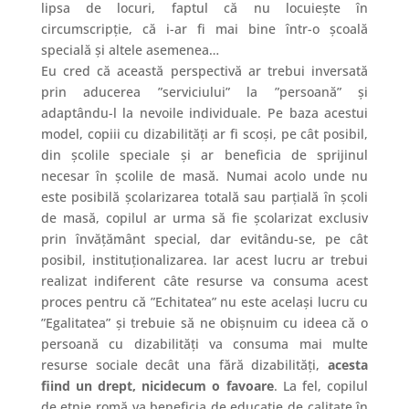
lipsa de locuri, faptul că nu locuiește în
circumscripție, că i-ar fi mai bine într-o școală
specială și altele asemenea…
Eu cred că această perspectivă ar trebui inversată
prin aducerea ”serviciului” la ”persoană” și
adaptându-l la nevoile individuale. Pe baza acestui
model, copiii cu dizabilități ar fi scoși, pe cât posibil,
din școlile speciale și ar beneficia de sprijinul
necesar în școlile de masă. Numai acolo unde nu
este posibilă școlarizarea totală sau parțială în școli
de masă, copilul ar urma să fie școlarizat exclusiv
prin învățământ special, dar evitându-se, pe cât
posibil, instituționalizarea. Iar acest lucru ar trebui
realizat indiferent câte resurse va consuma acest
proces pentru că ”Echitatea” nu este același lucru cu
”Egalitatea” și trebuie să ne obișnuim cu ideea că o
persoană cu dizabilități va consuma mai multe
resurse sociale decât una fără dizabilități,
acesta
fiind un drept, nicidecum o favoare
. La fel, copilul
de etnie romă va beneficia de educație de calitate în