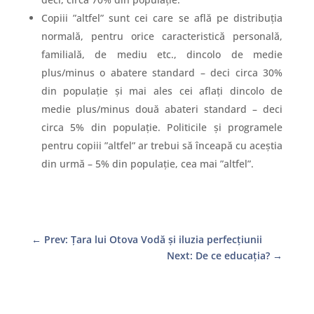
Copiii ”altfel” sunt cei care se află pe distribuția
normală, pentru orice caracteristică personală,
familială, de mediu etc., dincolo de medie
plus/minus o abatere standard – deci circa 30%
din populație și mai ales cei aflați dincolo de
medie plus/minus două abateri standard – deci
circa 5% din populație. Politicile și programele
pentru copiii ”altfel” ar trebui să înceapă cu aceștia
din urmă – 5% din populație, cea mai ”altfel”.
←
Prev: Țara lui Otova Vodă și iluzia perfecțiunii
Next: De ce educația?
→