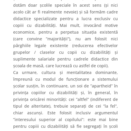
dotăm doar școlile speciale în acest sens (și nici
acolo cât ar fi realmente nevoie) și să formăm cadre
didactice specializate pentru a lucra exclusiv cu
copiii cu dizabilități. Mai mult, invocând motive
economice, pentru a perpetua situația existentă
(care convine ”majorității”), nu am folosit nici
pârghiile legale existente (reducerea efectivelor
grupelor / claselor cu copii cu dizabilități și
suplimente salariale pentru cadrele didactice din
școala de masă, care lucrează cu astfel de copii).
Ca urmare, cultura și mentalitatea dominante,
împreună cu modul de funcționare a sistemului
școlar susțin, în continuare, un soi de ”apartheid” în
privința copiilor cu dizabilități și, în general, în
privința oricărei minorități: cei ”altfel” (indiferent de
tipul de alteritate), trebuie separați de cei ”la fel”,
chiar ascunși. Este folosit inclusiv argumentul
”interesului superior al copilului”: este mai bine
pentru copiii cu dizabilități să fie segregați în școli