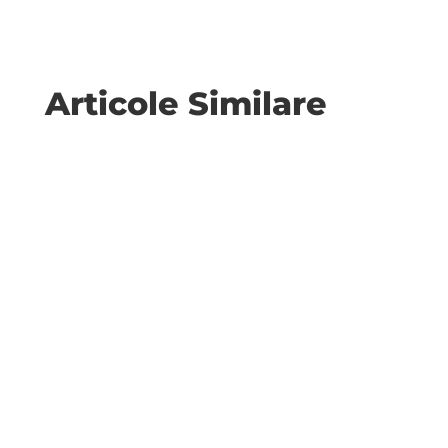
Articole Similare
Ca turist, nu folosesc tururile ghidate, nici
servicii de tip hop-on/hop-off, care te duc de la
un obiectiv turistic...
Un articol din The Conversation s-a intersectat
în lista mea de lecturi cu un interviu (la