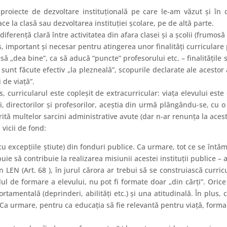
oiecte de dezvoltare instituţională pe care le-am văzut şi în ca
ace la clasă sau dezvoltarea instituţiei şcolare, pe de altă parte.
erenţă clară între activitatea din afara clasei şi a şcolii (frumosă
s, important şi necesar pentru atingerea unor finalităţi curriculare p
a să „dea bine”, ca să aducă “puncte” profesorului etc. – finalităţile
sunt făcute efectiv „la plezneală”, scopurile declarate ale acestor ac
 de viaţă”.
, curricularul este copleşit de extracurricular: viaţa elevului este 
ii, directorilor şi profesorilor, aceştia din urmă plângându-se, cu 
ită multelor sarcini administrative avute (dar n-ar renunţa la acest
 vicii de fond:
(cu excepţiile ştiute) din fonduri publice. Ca urmare, tot ce se întâm
ie să contribuie la realizarea misiunii acestei instituţii publice 
LEN (Art. 68 ), în jurul cărora ar trebui să se construiască curr
ilul de formare a elevului, nu pot fi formate doar „din cărţi”. O
tamentală (deprinderi, abilităţi etc.) şi una atitudinală. În plus, 
ţă”. Ca urmare, pentru ca educaţia să fie relevantă pentru viaţă, f