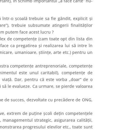
tant), în schimb importantul „a face carte” nu-
într-o şcoală trebuie sa fie gândit, explicit şi
are”), trebuie subsumate atingerii finalităţilor
Cum putem face acest lucru ?
ex de competenţe (cam toate opt din lista din
ace ca pregatirea şi realizarea lui să intre în
nicare, umanioare, ştiinţe, arte etc.) pentru un
monstra competenţe antreprenoriale, competenţe
nimentul este unul caritabil), competenţe de
 viaţă. Dar, pentru că este vorba „doar” de o
i să le evalueze. Ca urmare, se pierde valoarea
ame de succes, dezvoltate cu precădere de ONG,
ve, extrem de puţine şcoli deţin competenţele
e, managementul strategic, asigurarea calităţii,
emonstrarea progresului elevilor etc., toate sunt