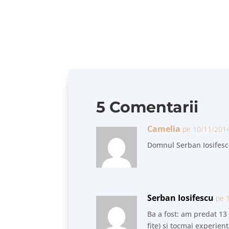
Există pe Netflix un documentar despre anu
5 Comentarii
Camelia
pe 10/11/2014
Domnul Serban Iosifescu 
Serban Iosifescu
pe 
Ba a fost: am predat 13 a
fițe) și tocmai experie