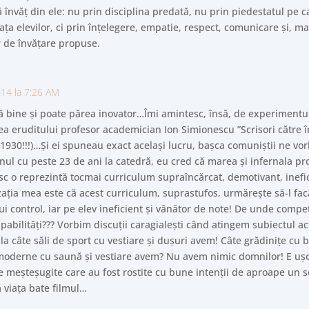
ă învăț din ele: nu prin disciplina predată, nu prin piedestatul pe ca
fața elevilor, ci prin înțelegere, empatie, respect, comunicare și, ma
r de învățare propuse.
14 la 7:26 AM
nă bine și poate părea inovator…Îmi amintesc, însă, de experimentu
ea eruditului profesor academician Ion Simionescu ”Scrisori către în
930!!!)…Și ei spuneau exact același lucru, bașca comuniștii ne vo
unul cu peste 23 de ani la catedră, eu cred că marea și infernala p
 o reprezintă tocmai curriculum supraîncărcat, demotivant, inefic
zația mea este că acest curriculum, suprastufos, urmărește să-l fa
rui control, iar pe elev ineficient și vânător de note! De unde comp
apabilități??? Vorbim discuții caragialești când atingem subiectul acti
a câte săli de sport cu vestiare și dușuri avem! Câte grădinițe cu 
moderne cu saună și vestiare avem? Nu avem nimic domnilor! E ușor 
e meșteșugite care au fost rostite cu bune intenții de aproape un s
 viața bate filmul…