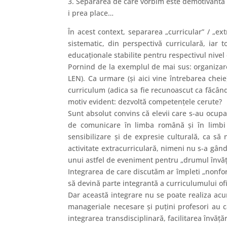
3. Separarea de care vorbim este demotivantă p
i prea place…
În acest context, separarea „curricular” / „ext
sistematic, din perspectivă curriculară, iar to
educaţionale stabilite pentru respectivul nivel
Pornind de la exemplul de mai sus: organizar
LEN). Ca urmare (şi aici vine întrebarea cheie
curriculum (adica sa fie recunoascut ca făcând 
motiv evident: dezvoltă competenţele cerute?
Sunt absolut convins că elevii care s-au ocup
de comunicare în limba română şi în limbi s
sensibilizare şi de expresie culturală, ca s
activitate extracurriculară, nimeni nu s-a gân
unui astfel de eveniment pentru „drumul învăţăr
Integrarea de care discutăm ar împleti „nonfo
să devină parte integrantă a curriculumului ofi
Dar această integrare nu se poate realiza ac
manageriale necesare şi puţini profesori au cal
integrarea transdisciplinară, facilitarea învăţă