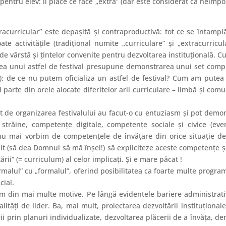
entru elev: îi place ce face „extra” (dar este considerat ca neimpor
racurricular” este depaşită şi contraproductivă: tot ce se întamplă 
ate activităţile (tradiţional numite „curriculare” şi „extracurricul
 de vârstă şi ţintelor convenite pentru dezvoltarea instituţională. 
ea unui astfel de festival presupune demonstrarea unui set compl
): de ce nu putem oficializa un astfel de festival? Cum am putea f
parte din orele alocate diferitelor arii curriculare – limbă şi comu
at de organizarea festivalului au facut-o cu entuziasm şi pot de
trăine, competenţe digitale, competenţe sociale şi civice (eve
ă nu mai vorbim de competenţele de învăţare din orice situaţie de
dit (să dea Domnul să mă înşel!) să expliciteze aceste competenţe ş
ii” (= curriculum) al celor implicaţi. Şi e mare păcat !
rmalul” cu „formalul”, oferind posibilitatea ca foarte multe progr
cial.
um din mai multe motive. Pe lângă evidentele bariere administrati
ităţi de lider. Ba, mai mult, proiectarea dezvoltării instituţional
rii prin planuri individualizate, dezvoltarea plăcerii de a învăţa, d