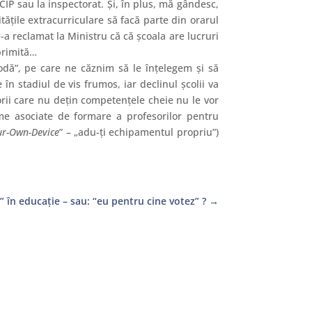
CIP sau la inspectorat. Şi, în plus, mă gândesc,
ităţile extracurriculare să facă parte din orarul
-a reclamat la Ministru că că şcoala are lucruri
 primită…
 modă”, pe care ne căznim să le înţelegem şi să
e în stadiul de vis frumos, iar declinul şcolii va
orii care nu deţin competenţele cheie nu le vor
ame asociate de formare a profesorilor pentru
ur-Own-Device
” – „adu-ţi echipamentul propriu”)
ci” în educaţie – sau: “eu pentru cine votez” ?
→