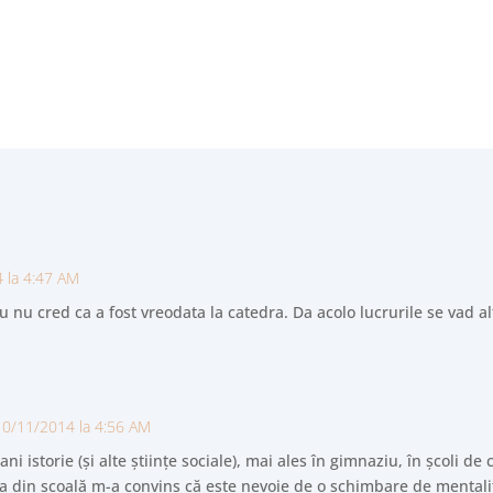
l 1975, ca an de ruptură pentru SUA. Concluzia (spusă de un comed
 la 4:47 AM
nu cred ca a fost vreodata la catedra. Da acolo lucrurile se vad alt
10/11/2014 la 4:56 AM
ni istorie (și alte științe sociale), mai ales în gimnaziu, în școli de c
nța din școală m-a convins că este nevoie de o schimbare de mental