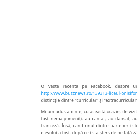
O veste recenta pe Facebook, despre un 
http://www.buzznews.ro/139313-liceul-onisifor
distincţie dintre “curricular” şi “extracurricular
Mi-am adus aminte, cu această ocazie, de vizit
fost nemaipomeniţi: au cântat, au dansat, au 
franceză. Însă, când unul dintre partenerii stră
elevului a fost, după ce i s-a şters de pe faţ