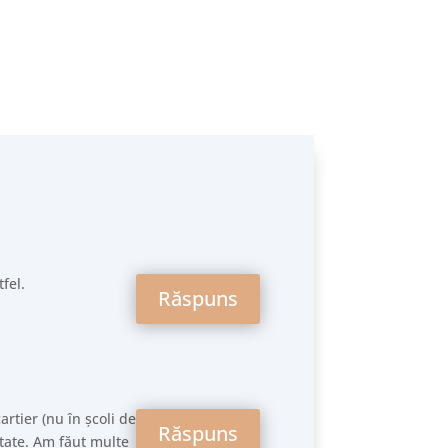
iant:...
fel.
Răspuns
artier (nu în școli de
Răspuns
itate. Am făut multe