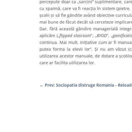
percepute doar ca „sarcini” suplimentare, care 
cu spaimă, care va fi reacţia în sistem (pietre,
şcolii şi să fie gândite având obiective curric
mai bune de făcut decât să cerceteze implicarea,
Dar, fără această gândire managerială integrat
aplicăm („
flipped clasroom
”, „
BYOD
”, „
gamificati
continua. Mai mult, iniţiative cum ar fi manua
putea forma la elevii lor”. Şi nu am văzut (
utilizarea acestor manuale, de dotare a şcolilo
care ar facilita utilizarea lor.
←
Prev: Sociopatia distruge Romania - Reload