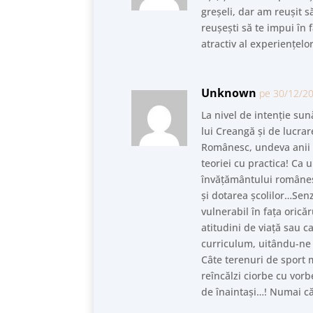
greșeli, dar am reușit s
reușești să te impui în 
atractiv al experiențelo
Unknown
pe 30/12/20
La nivel de intenție su
lui Creangă și de lucrar
Românesc, undeva anii 1
teoriei cu practica! Ca 
învățământului românesc
și dotarea școlilor…Sen
vulnerabil în fața orică
atitudini de viață sau c
curriculum, uitându-ne l
Câte terenuri de sport 
reîncălzi ciorbe cu vorb
de înaintași…! Numai că