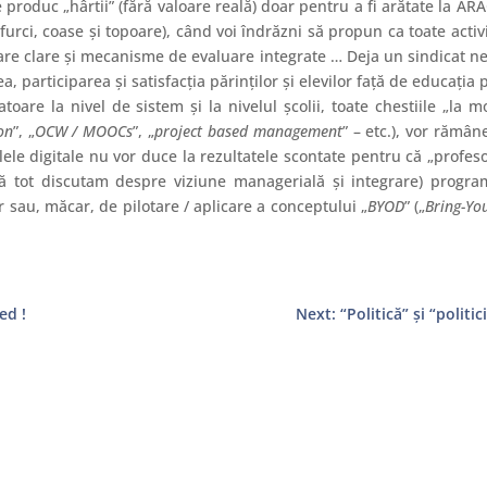
produc „hârtii” (fără valoare reală) doar pentru a fi arătate la ARA
 furci, coase şi topoare), când voi îndrăzni să propun ca toate activ
ulare clare şi mecanisme de evaluare integrate … Deja un sindicat ne
 participarea şi satisfacţia părinţilor şi elevilor faţă de educaţia
oare la nivel de sistem şi la nivelul şcolii, toate chestiile „la
on
”, „
OCW / MOOCs
”, „
project based management
” – etc.), vor rămân
lele digitale nu vor duce la rezultatele scontate pentru că „profes
că tot discutam despre viziune managerială şi integrare) progr
r sau, măcar, de pilotare / aplicare a conceptului „
BYOD
” („
Bring-Yo
ed !
Next: “Politică” şi “politi