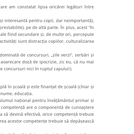
re am constatat lipsa oricărei legături între
 şi interesantă pentru copii, dar neimportantă),
restabilite), pe de altă parte. În plus, acest “în
 sale fiind secundare şi, de multe ori, percepute
tivităţi sunt distracţia copiilor, culturalizarea
dominată de concursuri, „zile verzi”, serbări şi
o aoarecare doză de ipocrizie, zic eu, că nu mai
e concursuri nici în ruptul capului!).
plă în şcoală şi este finanţat de şcoală (chiar şi
– anume, educaţia.
iculumul naţional pentru învăţământul primar şi
rice competenţă are o componentă de cunoaştere
ca să devină efectivă, orice competenţă trebuie
ormarea acestor competenţe trebuie să depăşească