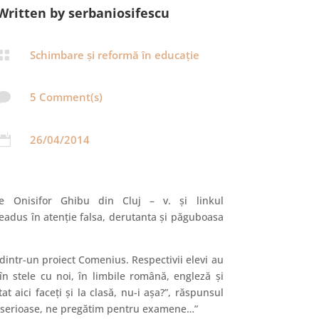
Written by serbaniosifescu

Schimbare și reformă în educație

5 Comment(s)

26/04/2014
e Onisifor Ghibu din Cluj – v. şi linkul
readus în atenţie falsa, derutanta şi păguboasa
dintr-un proiect Comenius. Respectivii elevi au
în stele cu noi, în limbile română, engleză şi
at aici faceţi şi la clasă, nu-i aşa?”, răspunsul
uri serioase, ne pregătim pentru examene…”