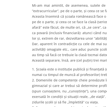
Mi-am mai amintit, de asemenea, sutele de pr
“extracurricular”, pe de o parte, şi ceea ce se f
Aceasta însemnă că şcoala românească face o dif
pe de o parte, şi ceea ce se face la clasă (serio
afară” este făcut, de multe ori, că „se cere”, c
ca povară (inclusiv financiară): atunci când nu 
lor şi, extrem de rar, dezvoltarea unor “abilităţi
Dar, aparent în contradicţie cu cele de mai sus
activităţi omagiale etc., care aduc puncte şcol
au timp să facă ce trebuie la clasă tocmai dator
Această separare, însă, are (cel puţin) trei mari
1. Şcoala este o instituţie publică şi finanţată 
numai cu timpul de muncă al profesorilor) trebu
2. Domeniile de competenţe cheie prevăzute în 
gimnazial şi care ar trebui să determine prof
(spun cunoaştere, nu „cunoştinţe”), una compor
exersată în condiţii şi situaţii reale, „de via
zidurile şcolii şi să fie „împletită” cu viaţa.