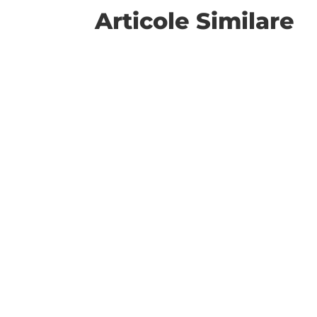
Articole Similare
Un articol din The Conversation s-a intersect
A apărut Cadrul de Referință al Curriculum