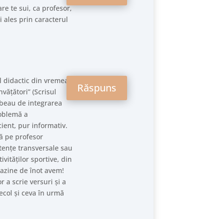
re te sui, ca profesor,
i ales prin caracterul
l didactic din vremea
Răspuns
vățători” (Scrisul
rbeau de integrarea
roblemă a
ient, pur informativ.
că pe profesor
etențe transversale sau
vităților sportive, din
bazine de înot avem!
a scrie versuri și a
ecol și ceva în urmă