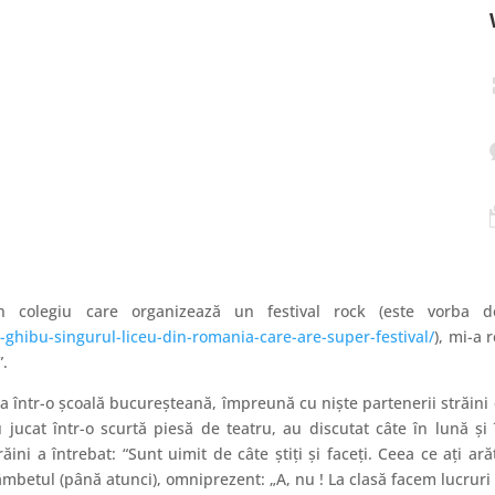
colegiu care organizează un festival rock (este vorba d
-ghibu-singurul-liceu-din-romania-care-are-super-festival/
), mi-a 
”.
a într-o şcoală bucureşteană, împreună cu nişte partenerii străini 
jucat într-o scurtă piesă de teatru, au discutat câte în lună şi 
ini a întrebat: “Sunt uimit de câte ştiţi şi faceţi. Ceea ce aţi arăt
ă zâmbetul (până atunci), omniprezent: „A, nu ! La clasă facem lucr