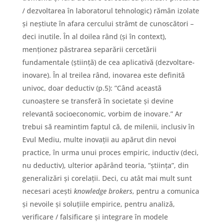
/ dezvoltarea în laboratorul tehnologic) rămân izolate
și neștiute în afara cercului strâmt de cunoscători –
deci inutile. În al doilea rând (și în context),
menționez păstrarea separării cercetării
fundamentale (știință) de cea aplicativă (dezvoltare-
inovare). În al treilea rând, inovarea este definită
univoc, doar deductiv (p.5): ”Când această
cunoaștere se transferă în societate și devine
relevantă socioeconomic, vorbim de inovare.” Ar
trebui să reamintim faptul că, de milenii, inclusiv în
Evul Mediu, multe inovații au apărut din nevoi
practice, în urma unui proces empiric, inductiv (deci,
nu deductiv), ulterior apărând teoria, ”știința”, din
generalizări și corelații. Deci, cu atât mai mult sunt
necesari acești
knowledge brokers
, pentru a comunica
și nevoile și soluțiile empirice, pentru analiză,
verificare / falsificare și integrare în modele