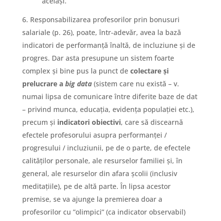
același.
Responsabilizarea profesorilor prin bonusuri
salariale (p. 26), poate, într-adevăr, avea la bază
indicatori de performanță înaltă, de incluziune și de
progres. Dar asta presupune un sistem foarte
complex și bine pus la punct de
colectare și
prelucrare a
big data
(sistem care nu există – v.
numai lipsa de comunicare între diferite baze de dat
– privind munca, educația, evidența populației etc.),
precum și
indicatori obiectivi
, care să discearnă
efectele profesorului asupra performanței /
progresului / incluziunii, pe de o parte, de efectele
calităților personale, ale resurselor familiei și, în
general, ale resurselor din afara școlii (inclusiv
meditațiile), pe de altă parte. În lipsa acestor
premise, se va ajunge la premierea doar a
profesorilor cu ”olimpici” (ca indicator observabil)