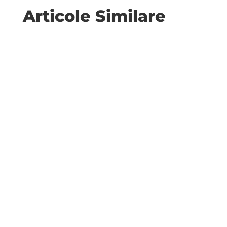
Articole Similare
Un articol din The Conversation s-a intersectat
în lista mea de lecturi cu un interviu (la
McKinsey) cu autorul unei...
A apărut Cadrul de Referință al Curriculumului
Național din România (CRCNR) pentru
învățământul preuniversitar (Anexa...