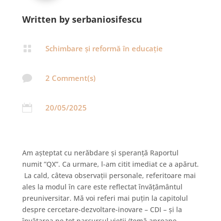
Written by serbaniosifescu

Schimbare și reformă în educație

2 Comment(s)

20/05/2025
Am așteptat cu nerăbdare și speranță Raportul
numit ”QX”. Ca urmare, l-am citit imediat ce a apărut.
La cald, câteva observații personale, referitoare mai
ales la modul în care este reflectat învățământul
preuniversitar. Mă voi referi mai puțin la capitolul
despre cercetare-dezvoltare-inovare – CDI – și la
învățarea pe tot parcursul vieții (temă aproape