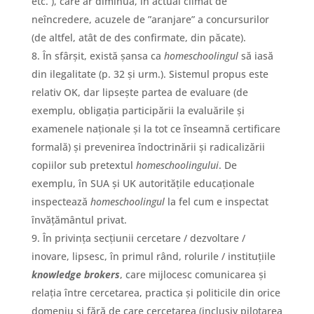
etc. ), care ar diminua, în actual climat de
neîncredere, acuzele de ”aranjare” a concursurilor
(de altfel, atât de des confirmate, din păcate).
În sfârșit, există șansa ca
homeschoolingul
să iasă
din ilegalitate (p. 32 și urm.). Sistemul propus este
relativ OK, dar lipsește partea de evaluare (de
exemplu, obligația participării la evaluările și
examenele naționale și la tot ce înseamnă certificare
formală) și prevenirea îndoctrinării și radicalizării
copiilor sub pretextul
homeschoolingului
. De
exemplu, în SUA și UK autoritățile educaționale
inspectează
homeschoolingul
la fel cum e inspectat
învățământul privat.
În privința secțiunii cercetare / dezvoltare /
inovare, lipsesc, în primul rând, rolurile / instituțiile
knowledge brokers
, care mijlocesc comunicarea și
relația între cercetarea, practica și politicile din orice
domeniu și fără de care cercetarea (inclusiv pilotarea