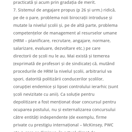
practicată și acum prin gradația de merit.
Sistemul de angajare propus (p 26 și urm.) ridică,
pe de o pare, problema noii birocrații introduse și
mutate la nivelul școlii și, pe de altă parte, problema
competențelor de management al resurselor umane
(HRM – planificare, recrutare, angajare, normare,
salarizare, evaluare, dezvoltare etc.) pe care
directorii de școli nu le au. Mai există și temerea
(exprimată de profesori și de sindicate) că, mutând
procedurile de HRM la nivelul școlii, arbitrariul va
spori, datorită politizării conducerilor școlilor,
corupției endemice și lipsei controlului ierarhic (sunt
școli nevizitate cu anii). Ca soluție pentru
depolitizare a fost menționat doar concursul pentru
ocuparea postului, nu și externalizarea concursului
către entități independente (de exemplu, firme
private cu prestigiu internațional – McKinsey, PWC