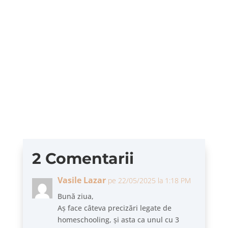
Există pe Netflix un documentar despre anul
1975, ca an de ruptură pentru SUA. Concluzia
(spusă de un comediant:...
2 Comentarii
Vasile Lazar
pe 22/05/2025 la 1:18 PM
Bună ziua,
Aș face câteva precizări legate de
homeschooling, și asta ca unul cu 3