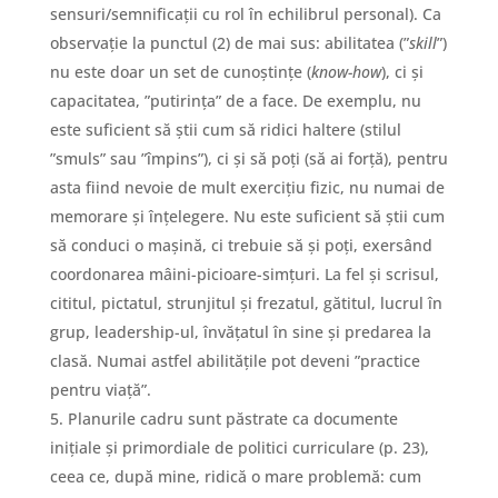
sensuri/semnificații cu rol în echilibrul personal). Ca
observație la punctul (2) de mai sus: abilitatea (”
skill
”)
nu este doar un set de cunoștințe (
know-how
), ci și
capacitatea, ”putirința” de a face. De exemplu, nu
este suficient să știi cum să ridici haltere (stilul
”smuls” sau ”împins”), ci și să poți (să ai forță), pentru
asta fiind nevoie de mult exercițiu fizic, nu numai de
memorare și înțelegere. Nu este suficient să știi cum
să conduci o mașină, ci trebuie să și poți, exersând
coordonarea mâini-picioare-simțuri. La fel și scrisul,
cititul, pictatul, strunjitul și frezatul, gătitul, lucrul în
grup, leadership-ul, învățatul în sine și predarea la
clasă. Numai astfel abilitățile pot deveni ”practice
pentru viață”.
Planurile cadru sunt păstrate ca documente
inițiale și primordiale de politici curriculare (p. 23),
ceea ce, după mine, ridică o mare problemă: cum