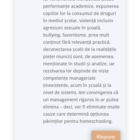
performanțe academice, expunerea
copiilor lor la consumul de droguri
în mediul școlar, violență inclusiv
agresiuni sexuale în școală,
bullying, favoritisme, prea mult
conținut fără relevanță practică,
deconectarea școlii de la realitățile
pieței muncii) sunt, de asemenea,
menționate în studii și analize, iar
rezolvarea lor depinde de niște
competențe manageriale
(inexistente, acum în școală și la
nivel de sistem). Am convingerea că
un management riguros le-ar putea
elimina – deci, vor fi eliminate multe
cauze care determină opțiunea
părinților pentru homeschooling.
Răspuns