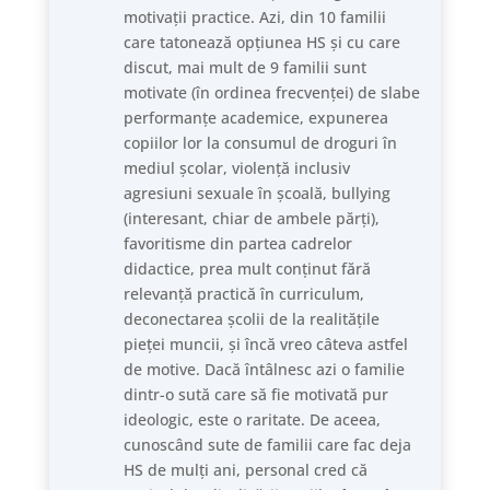
motivații practice. Azi, din 10 familii
care tatonează opțiunea HS și cu care
discut, mai mult de 9 familii sunt
motivate (în ordinea frecvenței) de slabe
performanțe academice, expunerea
copiilor lor la consumul de droguri în
mediul școlar, violență inclusiv
agresiuni sexuale în școală, bullying
(interesant, chiar de ambele părți),
favoritisme din partea cadrelor
didactice, prea mult conținut fără
relevanță practică în curriculum,
deconectarea școlii de la realitățile
pieței muncii, și încă vreo câteva astfel
de motive. Dacă întâlnesc azi o familie
dintr-o sută care să fie motivată pur
ideologic, este o raritate. De aceea,
cunoscând sute de familii care fac deja
HS de mulți ani, personal cred că