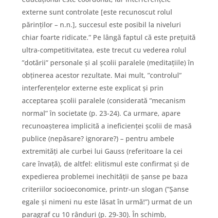
externe sunt controlate [este recunoscut rolul
părinților – n.n.], succesul este posibil la niveluri
chiar foarte ridicate.” Pe lângă faptul că este prețuită
ultra-competitivitatea, este trecut cu vederea rolul
”dotării” personale și al școlii paralele (meditațiile) în
obținerea acestor rezultate. Mai mult, ”controlul”
interferențelor externe este explicat și prin
acceptarea școlii paralele (considerată ”mecanism
normal” în societate (p. 23-24). Ca urmare, apare
recunoașterea implicită a ineficienței școlii de masă
publice (nepăsare? ignorare?) – pentru ambele
extremități ale curbei lui Gauss (referitoare la cei
care învață), de altfel: elitismul este confirmat și de
expedierea problemei inechității de șanse pe baza
criteriilor socioeconomice, printr-un slogan (”Șanse
egale și nimeni nu este lăsat în urmă!”) urmat de un
paragraf cu 10 rânduri (p. 29-30). În schimb,