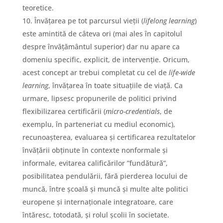
teoretice.
Învățarea pe tot parcursul vieții (
lifelong learning
)
este amintită de câteva ori (mai ales în capitolul
despre învățământul superior) dar nu apare ca
domeniu specific, explicit, de intervenție. Oricum,
acest concept ar trebui completat cu cel de
life-wide
learning
, învățarea în toate situațiile de viață. Ca
urmare, lipsesc propunerile de politici privind
flexibilizarea certificării (
micro-credentials
, de
exemplu, în parteneriat cu mediul economic),
recunoașterea, evaluarea și certificarea rezultatelor
învățării obținute în contexte nonformale și
informale, evitarea calificărilor ”fundătură”,
posibilitatea pendulării, fără pierderea locului de
muncă, între școală și muncă și multe alte politici
europene și internaționale integratoare, care
întăresc, totodată, și rolul școlii în societate.