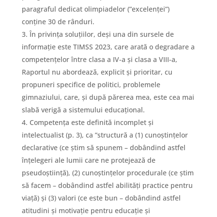
paragraful dedicat olimpiadelor (”excelenței”)
conține 30 de rânduri.
În privința soluțiilor, deși una din sursele de
informație este TIMSS 2023, care arată o degradare a
competențelor între clasa a IV-a și clasa a VIII-a,
Raportul nu abordează, explicit și prioritar, cu
propuneri specifice de politici, problemele
gimnaziului, care, și după părerea mea, este cea mai
slabă verigă a sistemului educațional.
Competența este definită incomplet și
intelectualist (p. 3), ca ”structură a (1) cunoștințelor
declarative (ce știm să spunem – dobândind astfel
înțelegeri ale lumii care ne protejează de
pseudoștiință), (2) cunoștințelor procedurale (ce știm
să facem – dobândind astfel abilități practice pentru
viață) și (3) valori (ce este bun – dobândind astfel
atitudini și motivație pentru educație și