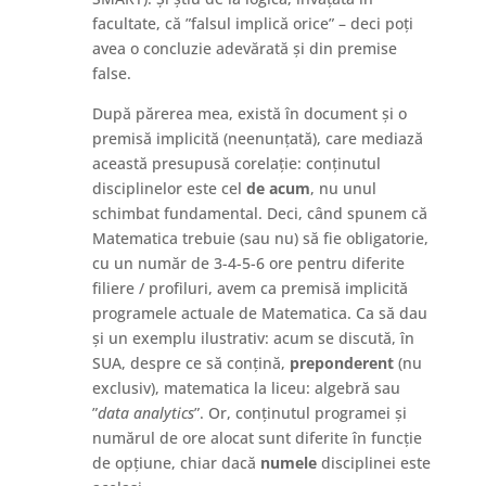
facultate, că ”falsul implică orice” – deci poți
avea o concluzie adevărată și din premise
false.
După părerea mea, există în document și o
premisă implicită (neenunțată), care mediază
această presupusă corelație: conținutul
disciplinelor este cel
de acum
, nu unul
schimbat fundamental. Deci, când spunem că
Matematica trebuie (sau nu) să fie obligatorie,
cu un număr de 3-4-5-6 ore pentru diferite
filiere / profiluri, avem ca premisă implicită
programele actuale de Matematica. Ca să dau
și un exemplu ilustrativ: acum se discută, în
SUA, despre ce să conțină,
preponderent
(nu
exclusiv), matematica la liceu: algebră sau
”
data analytics
”. Or, conținutul programei și
numărul de ore alocat sunt diferite în funcție
de opțiune, chiar dacă
numele
disciplinei este