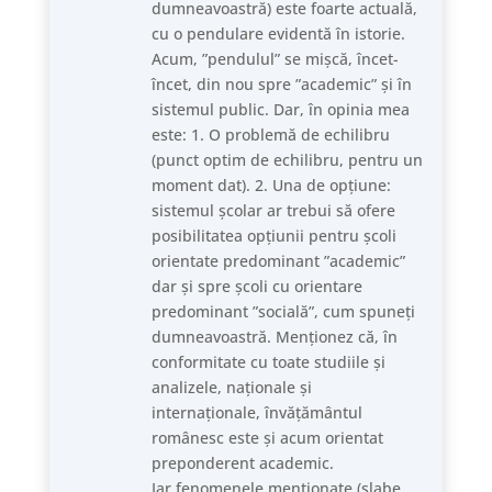
dumneavoastră) este foarte actuală,
cu o pendulare evidentă în istorie.
Acum, ”pendulul” se mișcă, încet-
încet, din nou spre ”academic” și în
sistemul public. Dar, în opinia mea
este: 1. O problemă de echilibru
(punct optim de echilibru, pentru un
moment dat). 2. Una de opțiune:
sistemul școlar ar trebui să ofere
posibilitatea opțiunii pentru școli
orientate predominant ”academic”
dar și spre școli cu orientare
predominant ”socială”, cum spuneți
dumneavoastră. Menționez că, în
conformitate cu toate studiile și
analizele, naționale și
internaționale, învățământul
românesc este și acum orientat
preponderent academic.
Iar fenomenele menționate (slabe