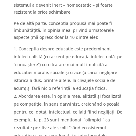
sistemul a devenit inert – homeostatic – și foarte
rezistent la orice schimbare.
Pe de altă parte, concepția propusă mai poate fi
îmbunătățită, în opinia mea, privind următoarele
aspecte (mă opresc doar la 10 dintre ele):
Concepția despre educație este predominant
intelectualistă (cu accent pe educația intelectuală, pe
”cunoaștere”) cu o tratare mai mult implicită a
educației morale, sociale și civice (a căror neglijare
istorică a dus, printre altele, la clivajele sociale de
acum) și fără nicio referință la educația fizică.
Abordarea este, în opinia mea, elitistă și focalizată
pe competiție, în sens darwinist, creionând o școală
pentru cei dotați intelectual, ceilalți fiind neglijați. De
exemplu, la p. 23 sunt menționați ”olimpicii” ca
rezultate pozitive ale școlii ”când ecosistemul
educațional este coordonat, iar interferențele