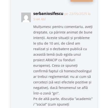
serbaniosifescu
pe 23/05/2025 la
9:44 AM
Mulțumesc pentru comentariu, aveți
dreptate, ca părinte animat de bune
intenții. Aceste situații și probleme
le știu de 10 ani, de când am
realizat și o dezbatere publică cu
această temă (sub egida unui
proiect ARACIP cu fonduri
europene). Ceea ce spuneți
confirmă faptul că homeschoolingul
ar trebui reglementat: nu ai cum să
cercetezi (să vezi efectele pozitive și
negative), dacă fenomenul se află
într-o zonă ”gri”.
Pe de altă parte, discuția ”academic”
/ ”social” (cum spuneți