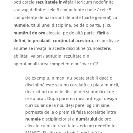
poți corela
rezultatele învățării
(oricum nedefinite
sau vag definite: cele 8 competențe cheie / cele 5
competențe de bază sunt definite foarte general) cu
numele
, titlul unei discipline, pe de o parte, și cu
numărul de ore
alocate, pe de altă parte,
fără a
defini, în prealabil, conținutul acestora
, respectiv ce
anume se învață la aceste discipline (cunoaștere,
abilități, valori / atitudini rezultate din
operaționalizarea competențelor ”macro”)?
De exemplu, nimeni nu poate stabili dacă o
disciplină este sau nu corelată cu piața muncii,
doar citind numele disciplinei și numărul de
ore alocat. După părerea mea, întregul design
curricular de la noi, deși pare logic în sine,
pornește de la o premisă falsă (corelație între
numele
disciplinelor și a
numărului
de ore
alocate cu niște rezultate – oricum nedefinite
SMART). Și știu de la logică, învățată în