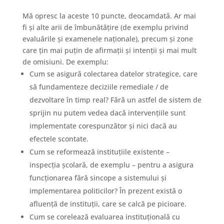
Mă opresc la aceste 10 puncte, deocamdată. Ar mai
fi și alte arii de îmbunătățire (de exemplu privind
evaluările și examenele naționale), precum și zone
care țin mai puțin de afirmații și intenții și mai mult
de omisiuni. De exemplu:
Cum se asigură colectarea datelor strategice, care
să fundamenteze deciziile remediale / de
dezvoltare în timp real? Fără un astfel de sistem de
sprijin nu putem vedea dacă intervențiile sunt
implementate corespunzător și nici dacă au
efectele scontate.
Cum se reformează instituțiile existente –
inspecția școlară, de exemplu – pentru a asigura
funcționarea fără sincope a sistemului și
implementarea politicilor? În prezent există o
afluență de instituții, care se calcă pe picioare.
Cum se corelează evaluarea instituțională cu