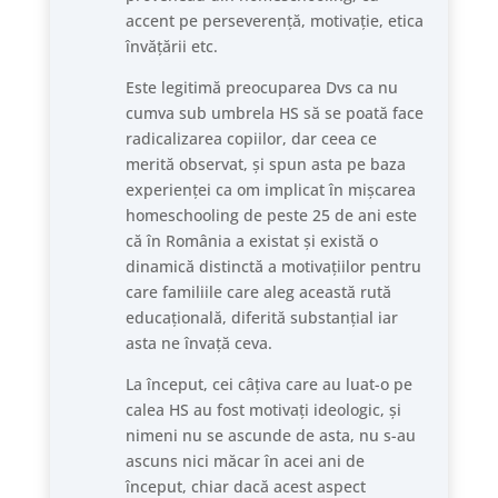
accent pe perseverență, motivație, etica
învățării etc.
Este legitimă preocuparea Dvs ca nu
cumva sub umbrela HS să se poată face
radicalizarea copiilor, dar ceea ce
merită observat, și spun asta pe baza
experienței ca om implicat în mișcarea
homeschooling de peste 25 de ani este
că în România a existat și există o
dinamică distinctă a motivațiilor pentru
care familiile care aleg această rută
educațională, diferită substanțial iar
asta ne învață ceva.
La început, cei câțiva care au luat-o pe
calea HS au fost motivați ideologic, și
nimeni nu se ascunde de asta, nu s-au
ascuns nici măcar în acei ani de
început, chiar dacă acest aspect