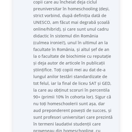
copii care au încheiat deja ciclul
preuniversitar în homeschooling (deși,
strict vorbind, după definiția dată de
UNESCO, am făcut mai degrabă școală
online/hibrid), și care sunt unul cadru
didactic în sistemul din România
(culmea ironiei!), unul în ultimul an la
facultate în România, și altul șef de an
la o facultate de biochimie cu reputație
și deja autor de articole în publicații
științifice. Toți copiii mei au dat de-a
lungul anilor testări standardizate de
tot felul, iar la final de liceu SAT și GED,
la care au obținut scoruri în percentila
90+ (primii 10% în cohorta lor). Sigur că
nu toți homeschoolerii sunt așa, dar
aud preponderent povești de succes, și
sunt profesori universitari care prezintă
în termeni laudativi studenții care
proveneau din homeschooling, cu