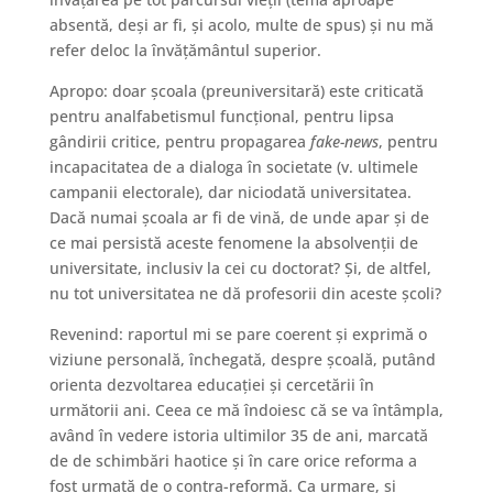
absentă, deși ar fi, și acolo, multe de spus) și nu mă
refer deloc la învățământul superior.
Apropo: doar școala (preuniversitară) este criticată
pentru analfabetismul funcțional, pentru lipsa
gândirii critice, pentru propagarea
fake-news
, pentru
incapacitatea de a dialoga în societate (v. ultimele
campanii electorale), dar niciodată universitatea.
Dacă numai școala ar fi de vină, de unde apar și de
ce mai persistă aceste fenomene la absolvenții de
universitate, inclusiv la cei cu doctorat? Și, de altfel,
nu tot universitatea ne dă profesorii din aceste școli?
Revenind: raportul mi se pare coerent și exprimă o
viziune personală, închegată, despre școală, putând
orienta dezvoltarea educației și cercetării în
următorii ani. Ceea ce mă îndoiesc că se va întâmpla,
având în vedere istoria ultimilor 35 de ani, marcată
de de schimbări haotice și în care orice reforma a
fost urmată de o contra-reformă. Ca urmare, și