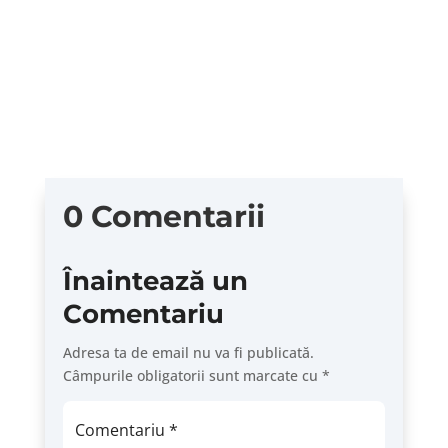
Dreapta neoliberală și libertariană încearcă,
neobosit, să ne convingă că meritocrația ne
conduce spre cea mai bună...
0 Comentarii
Înaintează un
Comentariu
Adresa ta de email nu va fi publicată.
Câmpurile obligatorii sunt marcate cu
*