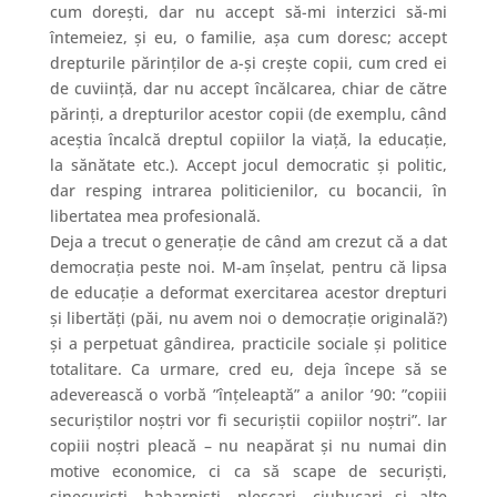
cum dorești, dar nu accept să-mi interzici să-mi
întemeiez, și eu, o familie, așa cum doresc; accept
drepturile părinților de a-și crește copii, cum cred ei
de cuviință, dar nu accept încălcarea, chiar de către
părinți, a drepturilor acestor copii (de exemplu, când
aceștia încalcă dreptul copiilor la viață, la educație,
la sănătate etc.). Accept jocul democratic și politic,
dar resping intrarea politicienilor, cu bocancii, în
libertatea mea profesională.
Deja a trecut o generație de când am crezut că a dat
democrația peste noi. M-am înșelat, pentru că lipsa
de educație a deformat exercitarea acestor drepturi
și libertăți (păi, nu avem noi o democrație originală?)
și a perpetuat gândirea, practicile sociale și politice
totalitare. Ca urmare, cred eu, deja începe să se
adeverească o vorbă ”înțeleaptă” a anilor ’90: ”copiii
securiștilor noștri vor fi securiștii copiilor noștri”. Iar
copiii noștri pleacă – nu neapărat și nu numai din
motive economice, ci ca să scape de securiști,
sinecuriști, habarniști, pleșcari, ciubucari și alte