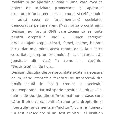
militare și de apărare și doar 1 (una) care avea ca
obiect de activitate promovarea și apărarea
drepturilor fundamentale ale omului și cetățeanului
– adică ceea ce fundamentează societatea
democratică pe care vrem (?) și noi să o construim.
Desigur, au fost și ONG care ziceau că se luptă
pentru drepturile unei / unor categorii
dezavantajate (copii, săraci, femei, mame, bătrâni
etc.), dar m-a mirat acest raport de 5 la 1 între
securitate și drepturilor omului. Și, ca om care a trăit
jumătate din viață în comunism, cuvântul
”Securitate” îmi dă fiori…
Desigur, discuția despre securitate poate fi necesară
acum, când atentatele teroriste se transformă din
boală acută în boală cronică a societății
contemporane. Dar mă sperie presiunile, inițiativele,
luările de poziție, din ce în ce mai numeroase, cum
că ar fi bine ca oamenii să renunțe la drepturile și
libertățile fundamentale (”mofturi”, cum le numeau
un fost președinte și un fost ministru al justiției)