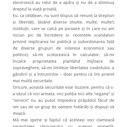
electronică au rolul de a apăra și nu de a diminua
dreptul la viață privată.
Eu, ca cetățean, nu sunt dispus să renunț la drepturi
și libertăți, lăsând diverse (multe, multe, multe!)
instituții, care se calcă pe picioare și în care nu am
niciun pic de încredere (v. recentele scandaluri
privind implicarea lor politică și subordonarea față
de diverse grupuri de interese economice sau
politice), să-mi scotocească în calculator, să-mi
încalce proprietatea plantând mijloace de
supraveghere, să-mi limiteze libertatea cuvântului, a
gândirii și a întrunirilor – doar pentru că îmi promit
mai multă securitate.
Oricum, această securitate este iluzorie, pentru că s-
a văzut că nici armata, nici poliția nici alte ”organe” și
”servicii” nu au putut împiedica prăpădul făcut de
om sau de un grup de oameni hotărâți și dispuși să
moară.
Mă mai sperie și faptul că aceleași voci clamează
necesitatea răspunsului cu aceeași monedă: