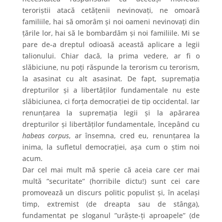
teroriștii atacă cetățenii nevinovați, ne omoară
familiile, hai să omorâm și noi oameni nevinovați din
țările lor, hai să le bombardăm și noi familiile. Mi se
pare de-a dreptul odioasă această aplicare a legii
talionului. Chiar dacă, la prima vedere, ar fi o
slăbiciune, nu poți răspunde la terorism cu terorism,
la asasinat cu alt asasinat. De fapt, supremația
drepturilor și a libertăților fundamentale nu este
slăbiciunea, ci forța democrației de tip occidental. Iar
renunțarea la supremația legii și la apărarea
drepturilor și libertăților fundamentale, începând cu
habeas corpus
, ar însemna, cred eu, renunțarea la
inima, la sufletul democrației, așa cum o știm noi
acum.
Dar cel mai mult mă sperie că aceia care cer mai
multă ”securitate” (horribile dictu!) sunt cei care
promovează un discurs politic populist și, în același
timp, extremist (de dreapta sau de stânga),
fundamentat pe sloganul ”urăște-ți aproapele” (de