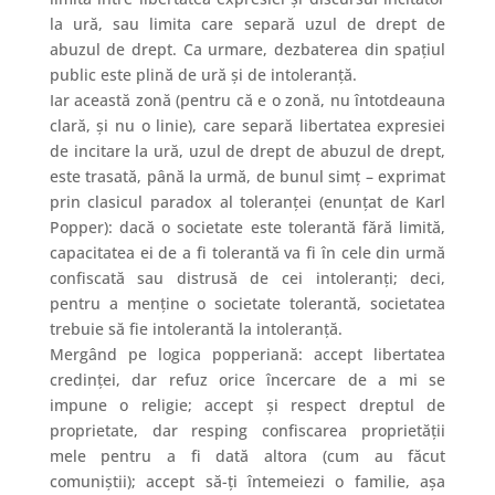
la ură, sau limita care separă uzul de drept de
abuzul de drept. Ca urmare, dezbaterea din spațiul
public este plină de ură și de intoleranță.
Iar această zonă (pentru că e o zonă, nu întotdeauna
clară, și nu o linie), care separă libertatea expresiei
de incitare la ură, uzul de drept de abuzul de drept,
este trasată, până la urmă, de bunul simț – exprimat
prin clasicul paradox al toleranței (enunțat de Karl
Popper): dacă o societate este tolerantă fără limită,
capacitatea ei de a fi tolerantă va fi în cele din urmă
confiscată sau distrusă de cei intoleranți; deci,
pentru a menține o societate tolerantă, societatea
trebuie să fie intolerantă la intoleranță.
Mergând pe logica popperiană: accept libertatea
credinței, dar refuz orice încercare de a mi se
impune o religie; accept și respect dreptul de
proprietate, dar resping confiscarea proprietății
mele pentru a fi dată altora (cum au făcut
comuniștii); accept să-ți întemeiezi o familie, așa