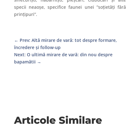
specii neaoșe, specifice faunei unei ”soţietăți fără
prinţipuri”.
←
Prev: Altă mirare de vară: tot despre formare,
încredere și follow-up
Next: O ultimă mirare de vară: din nou despre
bapamătii
→
Articole Similare