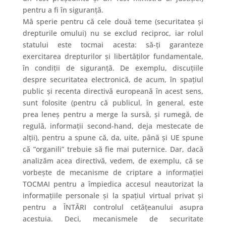
pentru a fi în siguranță.
Mă sperie pentru că cele două teme (securitatea și
drepturile omului) nu se exclud reciproc, iar rolul
statului este tocmai acesta: să-ți garanteze
exercitarea drepturilor și libertăților fundamentale,
în condiții de siguranță. De exemplu, discuțiile
despre securitatea electronică, de acum, în spațiul
public și recenta directivă europeană în acest sens,
sunt folosite (pentru că publicul, în general, este
prea leneș pentru a merge la sursă, și rumegă, de
regulă, informații second-hand, deja mestecate de
alții), pentru a spune că, da, uite, până și UE spune
că ”organili” trebuie să fie mai puternice. Dar, dacă
analizăm acea directivă, vedem, de exemplu, că se
vorbește de mecanisme de criptare a informației
TOCMAI pentru a împiedica accesul neautorizat la
informațiile personale și la spațiul virtual privat și
pentru a ÎNTĂRI controlul cetățeanului asupra
acestuia. Deci, mecanismele de securitate