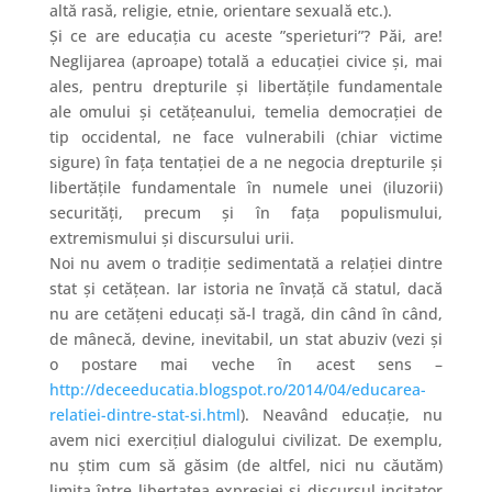
altă rasă, religie, etnie, orientare sexuală etc.).
Și ce are educația cu aceste ”sperieturi”? Păi, are!
Neglijarea (aproape) totală a educației civice și, mai
ales, pentru drepturile și libertățile fundamentale
ale omului și cetățeanului, temelia democrației de
tip occidental, ne face vulnerabili (chiar victime
sigure) în fața tentației de a ne negocia drepturile și
libertățile fundamentale în numele unei (iluzorii)
securități, precum și în fața populismului,
extremismului și discursului urii.
Noi nu avem o tradiție sedimentată a relației dintre
stat și cetățean. Iar istoria ne învață că statul, dacă
nu are cetățeni educați să-l tragă, din când în când,
de mânecă, devine, inevitabil, un stat abuziv (vezi și
o postare mai veche în acest sens –
http://deceeducatia.blogspot.ro/2014/04/educarea-
relatiei-dintre-stat-si.html
). Neavând educație, nu
avem nici exercițiul dialogului civilizat. De exemplu,
nu știm cum să găsim (de altfel, nici nu căutăm)
limita între libertatea expresiei și discursul incitator