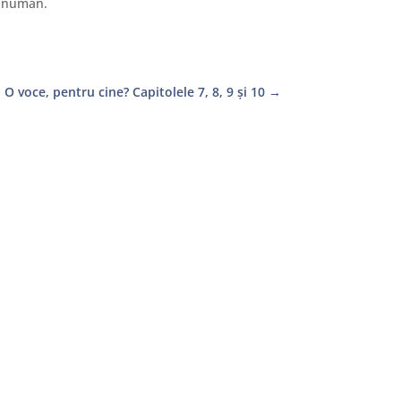
 inuman.
 O voce, pentru cine? Capitolele 7, 8, 9 și 10
→
.