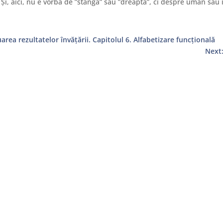
Și, aici, nu e vorba de ”stânga” sau ”dreapta”, ci despre uman sau
area rezultatelor învățării. Capitolul 6. Alfabetizare funcțională
Next:
ervicii de tip hop-on/hop-off, care te duc de la un obiectiv turistic..