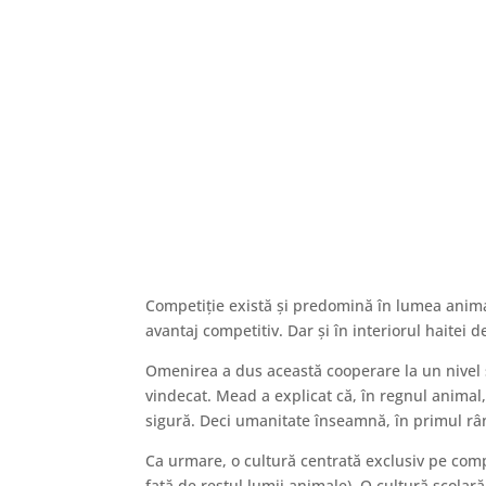
Competiție există și predomină în lumea anima
avantaj competitiv. Dar și în interiorul haitei 
Omenirea a dus această cooperare la un nivel s
vindecat. Mead a explicat că, în regnul animal, 
sigură. Deci umanitate înseamnă, în primul rând
Ca urmare, o cultură centrată exclusiv pe compe
față de restul lumii animale). O cultură școlară