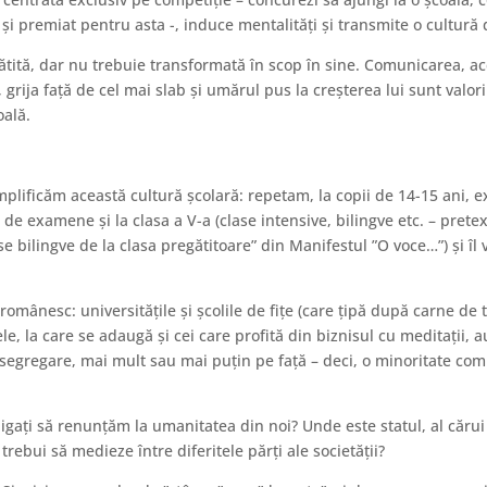
și premiat pentru asta -, induce mentalități și transmite o cultură 
tită, dar nu trebuie transformată în scop în sine. Comunicarea, accep
 grija față de cel mai slab și umărul pus la creșterea lui sunt valo
oală.
lificăm această cultură școlară: repetam, la copii de 14-15 ani, ex
 examene și la clasa a V-a (clase intensive, bilingve etc. – pretex
se bilingve de la clasa pregătitoare” din Manifestul ”O voce…”) și î
românesc: universitățile și școlile de fițe (care țipă după carne de
n ele, la care se adaugă și cei care profită din biznisul cu meditații, 
e segregare, mai mult sau mai puțin pe față – deci, o minoritate comp
ligați să renunțăm la umanitatea din noi? Unde este statul, al cărui
trebui să medieze între diferitele părți ale societății?