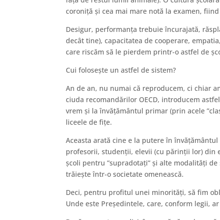
coroniță și cea mai mare notă la examen, fiind 
Desigur, performanța trebuie încurajată, răsplă
decât tine), capacitatea de cooperare, empatia,
care riscăm să le pierdem printr-o astfel de șc
Cui folosește un astfel de sistem?
An de an, nu numai că reproducem, ci chiar amp
ciuda recomandărilor OECD, introducem astfel de
vrem și la învățământul primar (prin acele ”cla
liceele de fițe.
Aceasta arată cine e la putere în învățământul 
profesorii, studenții, elevii (cu părinții lor) di
școli pentru ”supradotați” și alte modalități d
trăiește într-o societate omenească.
Deci, pentru profitul unei minorități, să fim ob
Unde este Președintele, care, conform legii, ar 