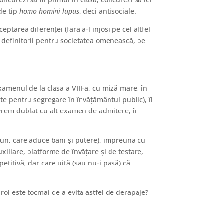
de tip
homo homini lupus
, deci antisociale.
tarea diferenței (fără a-l înjosi pe cel altfel
ri definitorii pentru societatea omenească, pe
amenul de la clasa a VIII-a, cu miză mare, în
te pentru segregare în învățământul public), îl
l vrem dublat cu alt examen de admitere, în
 tun, care aduce bani și putere), împreună cu
auxiliare, platforme de învățare și de testare,
etitivă, dar care uită (sau nu-i pasă) că
 rol este tocmai de a evita astfel de derapaje?