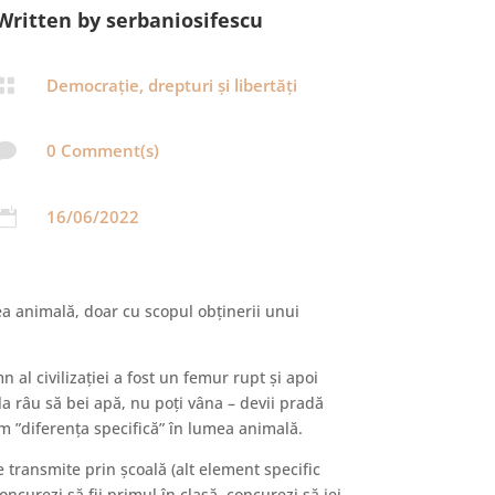
Written by serbaniosifescu

Democrație, drepturi și libertăți

0 Comment(s)

16/06/2022
a animală, doar cu scopul obținerii unui
l civilizației a fost un femur rupt și apoi
 la râu să bei apă, nu poți vâna – devii pradă
em ”diferența specifică” în lumea animală.
e transmite prin școală (alt element specific
ncurezi să fii primul în clasă, concurezi să iei