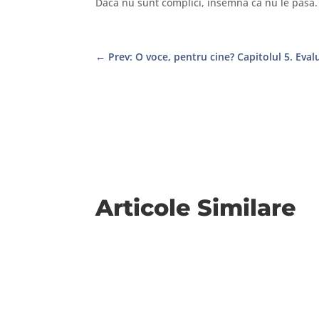
Dacă nu sunt complici, însemnă că nu le pasă. 
←
Prev: O voce, pentru cine? Capitolul 5. Evalu
Articole Similare
Ca turist, nu folosesc tururile ghidate, nici s