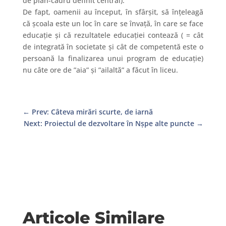
de plan-cadru definit central).
De fapt, oamenii au început, în sfârșit, să înțeleagă
că școala este un loc în care se învață, în care se face
educație și că rezultatele educației contează ( = cât
de integrată în societate și cât de competentă este o
persoană la finalizarea unui program de educație)
nu câte ore de ”aia” și ”ailaltă” a făcut în liceu.
←
Prev: Câteva mirări scurte, de iarnă
Next: Proiectul de dezvoltare în Nșpe alte puncte
→
Articole Similare