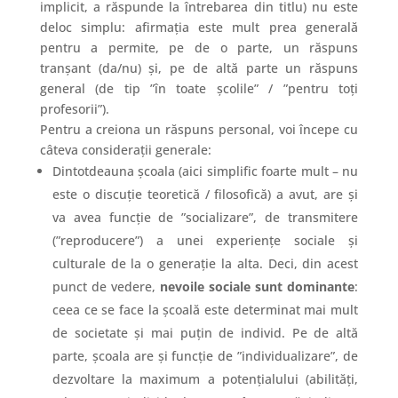
implicit, a răspunde la întrebarea din titlu) nu este
deloc simplu: afirmația este mult prea generală
pentru a permite, pe de o parte, un răspuns
tranșant (da/nu) și, pe de altă parte un răspuns
general (de tip ”în toate școlile” / ”pentru toți
profesorii”).
Pentru a creiona un răspuns personal, voi începe cu
câteva considerații generale:
Dintotdeauna școala (aici simplific foarte mult – nu
este o discuție teoretică / filosofică) a avut, are și
va avea funcție de ”socializare”, de transmitere
(”reproducere”) a unei experiențe sociale și
culturale de la o generație la alta. Deci, din acest
punct de vedere,
nevoile sociale sunt dominante
:
ceea ce se face la școală este determinat mai mult
de societate și mai puțin de individ. Pe de altă
parte, școala are și funcție de ”individualizare”, de
dezvoltare la maximum a potențialului (abilități,