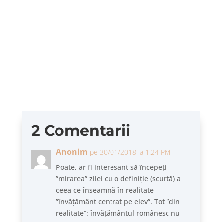
Există pe Netflix un documentar despre anul
1975, ca an de ruptură pentru SUA. Concluzia
(spusă de un comediant:...
2 Comentarii
Anonim
pe 30/01/2018 la 1:24 PM
Poate, ar fi interesant să începeți
”mirarea” zilei cu o definiție (scurtă) a
ceea ce înseamnă în realitate
”învățământ centrat pe elev”. Tot ”din
realitate”: învățământul românesc nu