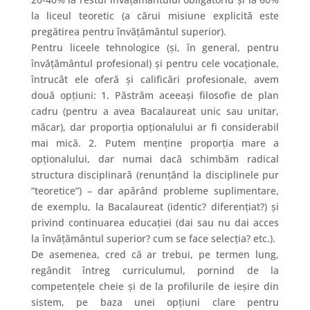
la liceul teoretic (a cărui misiune explicită este
pregătirea pentru învățământul superior).
Pentru liceele tehnologice (și, în general, pentru
învățământul profesional) și pentru cele vocaționale,
întrucât ele oferă și calificări profesionale, avem
două opțiuni: 1. Păstrăm aceeași filosofie de plan
cadru (pentru a avea Bacalaureat unic sau unitar,
măcar), dar proporția opționalului ar fi considerabil
mai mică. 2. Putem menține proporția mare a
opționalului, dar numai dacă schimbăm radical
structura disciplinară (renunțând la disciplinele pur
”teoretice”) – dar apărând probleme suplimentare,
de exemplu, la Bacalaureat (identic? diferențiat?) și
privind continuarea educației (dai sau nu dai acces
la învățământul superior? cum se face selecția? etc.).
De asemenea, cred că ar trebui, pe termen lung,
regândit întreg curriculumul, pornind de la
competențele cheie și de la profilurile de ieșire din
sistem, pe baza unei opțiuni clare pentru