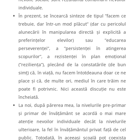
individuale.
În prezent, se încearcă sinteze de tipul ”facem ce
trebuie, dar într-un mod plăcut” (dar cu pericolul
alunecării în manipularea directă și explicită a
preferințelor elevilor) sau ”educarea
perseverenței”, a ”persistenței în atingerea
scopurilor”, a rezistenței în plan emoțional
(”reziliența”), plecând de la constatările (de bun
simț) că, în viață, nu facem întotdeauna doar ce ne
place și că, de multe ori, mediul în care trăim ne
poate fi potrivnic. Nici această discuție nu este
încheiată.
La noi, după părerea mea, la nivelurile pre-primar
și primar de învățământ se acordă o mai mare
atenție nevoilor individuale decât la nivelurile
ulterioare, la fel în învățământul privat față de cel
public. Totodată, în aceeași școală pot coexista