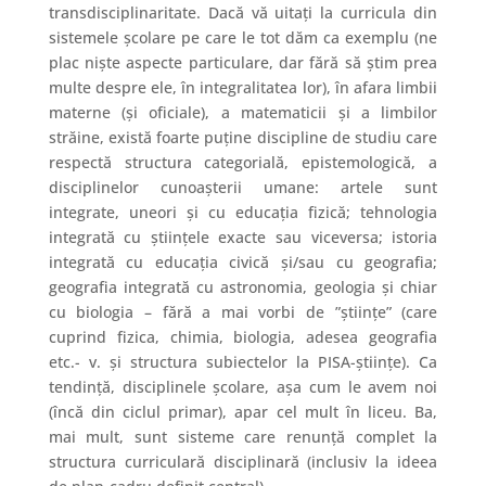
transdisciplinaritate. Dacă vă uitați la curricula din
sistemele școlare pe care le tot dăm ca exemplu (ne
plac niște aspecte particulare, dar fără să știm prea
multe despre ele, în integralitatea lor), în afara limbii
materne (și oficiale), a matematicii și a limbilor
străine, există foarte puține discipline de studiu care
respectă structura categorială, epistemologică, a
disciplinelor cunoașterii umane: artele sunt
integrate, uneori și cu educația fizică; tehnologia
integrată cu științele exacte sau viceversa; istoria
integrată cu educația civică și/sau cu geografia;
geografia integrată cu astronomia, geologia și chiar
cu biologia – fără a mai vorbi de ”științe” (care
cuprind fizica, chimia, biologia, adesea geografia
etc.- v. și structura subiectelor la PISA-științe). Ca
tendință, disciplinele școlare, așa cum le avem noi
(încă din ciclul primar), apar cel mult în liceu. Ba,
mai mult, sunt sisteme care renunță complet la
structura curriculară disciplinară (inclusiv la ideea