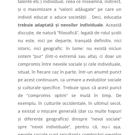
talente etc.) individual, ceea ce înseamnă, indirect,
și o maximizare a ”valorii adăugate” pe care un
individ educat o aduce societății . Deci, educația
trebuie adaptată și nevoilor individuale
. Această
discuție, de natură ”filosofică”, legată de rolul școlii
nu este, nici pe departe, tranșată definitiv, nici
istoric, nici geografic: în lume: nu există niciun
sistem ”pur” (într-o extremă sau alta), ci doar un
compromis între nevoile sociale și cele individuale,
situat, în fiecare caz în parte, într-un anumit punct
pe acest continuum, ca urmare a evoluțiilor sociale
și culturale specifice. Trebuie spus că acest punct
de ”compromis optim” se mută în timp. De
exemplu, în culturile occidentale, în ultimul secol,
a existat o mișcare generală (dar cu multe hopuri
și diferențe geografice) dinspre ”nevoi sociale”
spre ”nevoi individuale”, pentru că, nu-i așa,
nevoile sociale sunt rezultanta combinării nevoilor