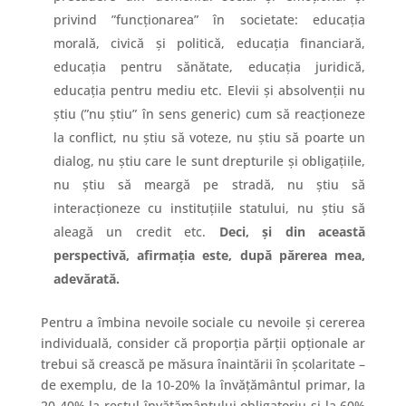
privind ”funcționarea” în societate: educația
morală, civică și politică, educația financiară,
educația pentru sănătate, educația juridică,
educația pentru mediu etc. Elevii și absolvenții nu
știu (”nu știu” în sens generic) cum să reacționeze
la conflict, nu știu să voteze, nu știu să poarte un
dialog, nu știu care le sunt drepturile și obligațiile,
nu știu să meargă pe stradă, nu știu să
interacționeze cu instituțiile statului, nu știu să
aleagă un credit etc.
Deci, și din această
perspectivă, afirmația este, după părerea mea,
adevărată.
Pentru a îmbina nevoile sociale cu nevoile și cererea
individuală, consider că proporția părții opționale ar
trebui să crească pe măsura înaintării în școlaritate –
de exemplu, de la 10-20% la învățământul primar, la
20-40% la restul învățământului obligatoriu și la 60%