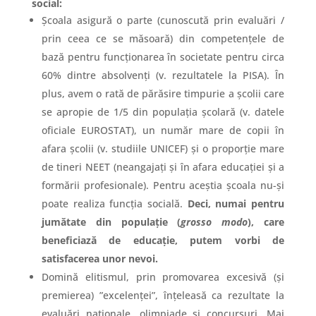
social:
Școala asigură o parte (cunoscută prin evaluări /
prin ceea ce se măsoară) din competențele de
bază pentru funcționarea în societate pentru circa
60% dintre absolvenți (v. rezultatele la PISA). În
plus, avem o rată de părăsire timpurie a școlii care
se apropie de 1/5 din populația școlară (v. datele
oficiale EUROSTAT), un număr mare de copii în
afara școlii (v. studiile UNICEF) și o proporție mare
de tineri NEET (neangajați și în afara educației și a
formării profesionale). Pentru aceștia școala nu-și
poate realiza funcția socială.
Deci, numai pentru
jumătate din populație (
grosso modo
), care
beneficiază de educație, putem vorbi de
satisfacerea unor nevoi.
Domină elitismul, prin promovarea excesivă (și
premierea) ”excelenței”, înțeleasă ca rezultate la
evaluări naționale, olimpiade și concursuri. Mai