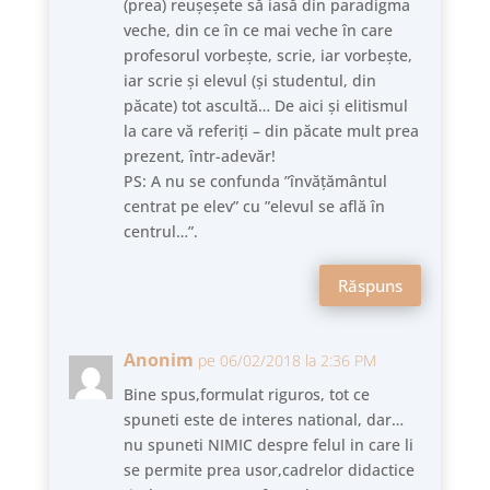
(prea) reușeșete să iasă din paradigma
veche, din ce în ce mai veche în care
profesorul vorbește, scrie, iar vorbește,
iar scrie și elevul (și studentul, din
păcate) tot ascultă… De aici și elitismul
la care vă referiți – din păcate mult prea
prezent, într-adevăr!
PS: A nu se confunda ”învățământul
centrat pe elev” cu ”elevul se află în
centrul…”.
Răspuns
Anonim
pe 06/02/2018 la 2:36 PM
Bine spus,formulat riguros, tot ce
spuneti este de interes national, dar…
nu spuneti NIMIC despre felul in care li
se permite prea usor,cadrelor didactice