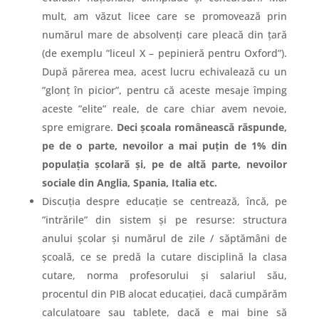
mult, am văzut licee care se promovează prin
numărul mare de absolvenți care pleacă din țară
(de exemplu ”liceul X – pepinieră pentru Oxford”).
După părerea mea, acest lucru echivalează cu un
”glonț în picior”, pentru că aceste mesaje împing
aceste ”elite” reale, de care chiar avem nevoie,
spre emigrare.
Deci școala românească răspunde,
pe de o parte, nevoilor a mai puțin de 1% din
populația școlară și, pe de altă parte, nevoilor
sociale din Anglia, Spania, Italia etc.
Discuția despre educație se centrează, încă, pe
”intrările” din sistem și pe resurse: structura
anului școlar și numărul de zile / săptămâni de
școală, ce se predă la cutare disciplină la clasa
cutare, norma profesorului și salariul său,
procentul din PIB alocat educației, dacă cumpărăm
calculatoare sau tablete, dacă e mai bine să