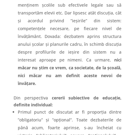
menținem școlile sub efectivele legale sau să
transportăm elevii etc. Dar lipsesc atât discuția, cât
și acordul privind ”ieșirile” din sistem:
competențele necesare, pe fiecare nivel de
învățământ. Dovada: dezbatem aprins structura
anului școlar și planurile cadru, în schimb discuția
despre profilurile de ieșire din sistem nu a
interesat aproape pe nimeni. Ca urmare,
nici
măcar nu știm ce vrem, ca societate, de la școală,
nici măcar nu am definit aceste nevoi de
învățare.
Din perspectiva
cererii subiective de educație,
definite individual:
Primul punct de discutat ar fi proporția dintre
”obligatoriu” și ”opțional”. Toate dezbaterile de
până acum, foarte aprinse, s-au încheiat cu