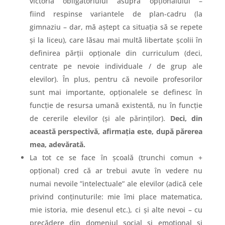
victoria ”obligatoriului” asupra ”opționalului” –
fiind respinse variantele de plan-cadru (la
gimnaziu – dar, mă aștept ca situația să se repete
și la liceu), care lăsau mai multă libertate școlii în
definirea părții opționale din curriculum (deci,
centrate pe nevoie individuale / de grup ale
elevilor). În plus, pentru că nevoile profesorilor
sunt mai importante, opționalele se definesc în
funcție de resursa umană existentă, nu în funcție
de cererile elevilor (și ale părinților).
Deci, din
această perspectivă, afirmația este, după părerea
mea, adevărată.
La tot ce se face în școală (trunchi comun +
opțional) cred că ar trebui avute în vedere nu
numai nevoile ”intelectuale” ale elevilor (adică cele
privind conținuturile: mie îmi place matematica,
mie istoria, mie desenul etc.), ci și alte nevoi – cu
precădere din domeniul social și emoțional și