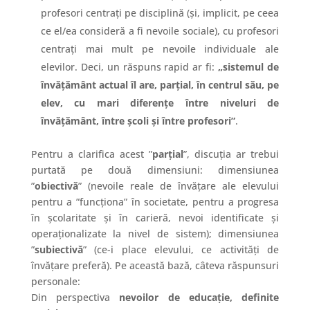
profesori centrați pe disciplină (și, implicit, pe ceea
ce el/ea consideră a fi nevoile sociale), cu profesori
centrați mai mult pe nevoile individuale ale
elevilor. Deci, un răspuns rapid ar fi:
„sistemul de
învățământ actual îl are, parțial, în centrul său, pe
elev, cu mari diferențe între niveluri de
învățământ, între școli și între profesori”
.
Pentru a clarifica acest ”
parțial
”, discuția ar trebui
purtată pe două dimensiuni: dimensiunea
”
obiectivă
” (nevoile reale de învățare ale elevului
pentru a ”funcționa” în societate, pentru a progresa
în școlaritate și în carieră, nevoi identificate și
operaționalizate la nivel de sistem); dimensiunea
”
subiectivă
” (ce-i place elevului, ce activități de
învățare preferă). Pe această bază, câteva răspunsuri
personale:
Din perspectiva
nevoilor de educație, definite