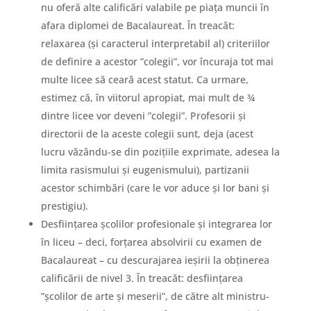
nu oferă alte calificări valabile pe piața muncii în
afara diplomei de Bacalaureat. În treacăt:
relaxarea (și caracterul interpretabil al) criteriilor
de definire a acestor ”colegii”, vor încuraja tot mai
multe licee să ceară acest statut. Ca urmare,
estimez că, în viitorul apropiat, mai mult de ¾
dintre licee vor deveni ”colegii”. Profesorii și
directorii de la aceste colegii sunt, deja (acest
lucru văzându-se din pozițiile exprimate, adesea la
limita rasismului și eugenismului), partizanii
acestor schimbări (care le vor aduce și lor bani și
prestigiu).
Desființarea școlilor profesionale și integrarea lor
în liceu – deci, forțarea absolvirii cu examen de
Bacalaureat – cu descurajarea ieșirii la obținerea
calificării de nivel 3. În treacăt: desființarea
”școlilor de arte și meserii”, de către alt ministru-