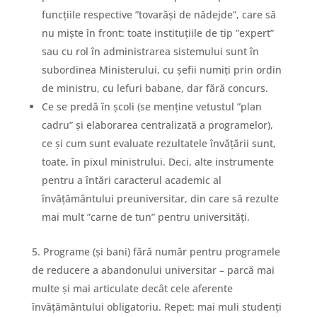
funcțiile respective ”tovarăși de nădejde”, care să
nu miște în front: toate instituțiile de tip ”expert”
sau cu rol în administrarea sistemului sunt în
subordinea Ministerului, cu șefii numiți prin ordin
de ministru, cu lefuri babane, dar fără concurs.
Ce se predă în școli (se menține vetustul ”plan
cadru” și elaborarea centralizată a programelor),
ce și cum sunt evaluate rezultatele învățării sunt,
toate, în pixul ministrului. Deci, alte instrumente
pentru a întări caracterul academic al
învățământului preuniversitar, din care să rezulte
mai mult ”carne de tun” pentru universități.
Programe (și bani) fără număr pentru programele
de reducere a abandonului universitar – parcă mai
multe și mai articulate decât cele aferente
învățământului obligatoriu. Repet: mai muli studenți