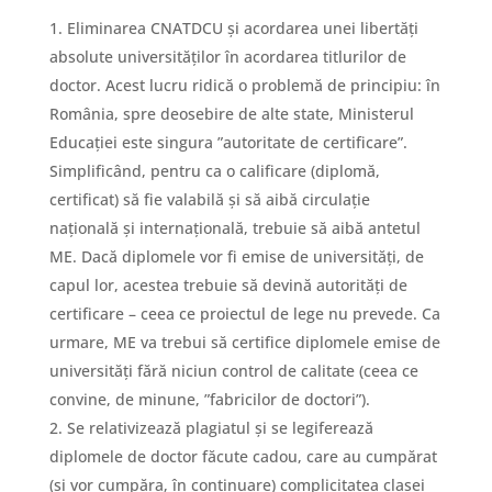
Eliminarea CNATDCU și acordarea unei libertăți
absolute universităților în acordarea titlurilor de
doctor. Acest lucru ridică o problemă de principiu: în
România, spre deosebire de alte state, Ministerul
Educației este singura ”autoritate de certificare”.
Simplificând, pentru ca o calificare (diplomă,
certificat) să fie valabilă și să aibă circulație
națională și internațională, trebuie să aibă antetul
ME. Dacă diplomele vor fi emise de universități, de
capul lor, acestea trebuie să devină autorități de
certificare – ceea ce proiectul de lege nu prevede. Ca
urmare, ME va trebui să certifice diplomele emise de
universități fără niciun control de calitate (ceea ce
convine, de minune, ”fabricilor de doctori”).
Se relativizează plagiatul și se legiferează
diplomele de doctor făcute cadou, care au cumpărat
(și vor cumpăra, în continuare) complicitatea clasei