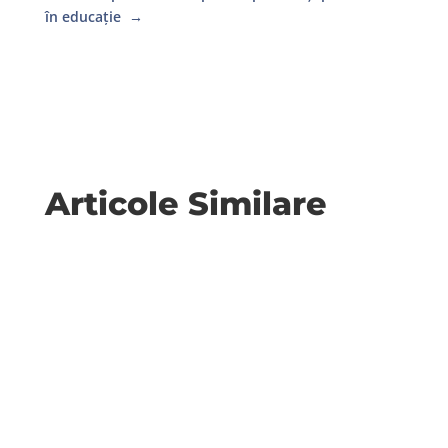
în educație
→
Articole Similare
Un articol din The Conversation s-a intersectat
în lista mea de lecturi cu un interviu (la
McKinsey) cu autorul unei...