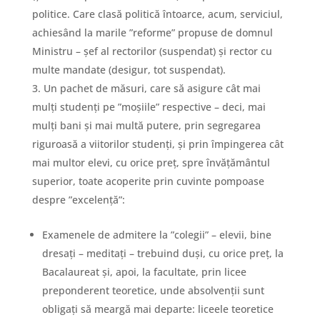
politice. Care clasă politică întoarce, acum, serviciul,
achiesând la marile ”reforme” propuse de domnul
Ministru – șef al rectorilor (suspendat) și rector cu
multe mandate (desigur, tot suspendat).
Un pachet de măsuri, care să asigure cât mai
mulți studenți pe ”moșiile” respective – deci, mai
mulți bani și mai multă putere, prin segregarea
riguroasă a viitorilor studenți, și prin împingerea cât
mai multor elevi, cu orice preț, spre învățământul
superior, toate acoperite prin cuvinte pompoase
despre ”excelență”:
Examenele de admitere la ”colegii” – elevii, bine
dresați – meditați – trebuind duși, cu orice preț, la
Bacalaureat și, apoi, la facultate, prin licee
preponderent teoretice, unde absolvenții sunt
obligați să meargă mai departe: liceele teoretice