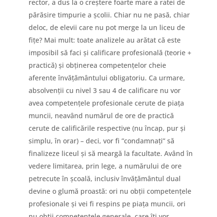
rector, a dus la o creștere foarte mare a ratei de
părăsire timpurie a școlii. Chiar nu ne pasă, chiar
deloc, de elevii care nu pot merge la un liceu de
fițe? Mai mult: toate analizele au arătat că este
imposibil să faci și calificare profesională (teorie +
practică) și obținerea competențelor cheie
aferente învățământului obligatoriu. Ca urmare,
absolvenții cu nivel 3 sau 4 de calificare nu vor
avea competențele profesionale cerute de piața
muncii, neavând numărul de ore de practică
cerute de calificările respective (nu încap, pur și
simplu, în orar) – deci, vor fi ”condamnați” să
finalizeze liceul și să meargă la facultate. Având în
vedere limitarea, prin lege, a numărului de ore
petrecute în școală, inclusiv învățământul dual
devine o glumă proastă: ori nu obții competențele
profesionale și vei fi respins pe piața muncii, ori
nu obții competențele generale, care îți vor