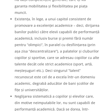
garanta mobilitatea și flexibilitatea pe piața
muncii.
Existența, în lege, a unui capitol consistent de
promovare a excelenței academice – deci, dirijarea
banilor publici către elevii capabili de performanță
academică, inclusiv burse și premii fără număr
pentru ”olimpici”, în paralel cu desființarea (prin
așa zisa ”descentralizare”), a palatelor și cluburilor
copiilor și sportive, care se adresau copiilor cu alte
talente decât cele strict academice (sport, artă,
meșteșuguri etc.). Deci singurul ”talent”
recunoscut este cel de a excela într-un domeniu
academic, degrabă aducător de bani școlilor de
fițe și universităților.
Neglijarea sistematică a copiilor și elevilor care,
din motive neimputabile lor, nu sunt capabili de
performanță academică. Dacă se dorea, într-