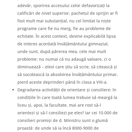
adevăr, sporirea accesului celor defavorizați la
calificări de nivel superior, pachetul de sprijin ar fi
fost mult mai substanțial, nu cel limitat la niște
programe care fie nu merg, fie au probleme de
echitate. În acest context, devine explicabilă lipsa
de interes acordată învățământului gimnazial,
unde sunt, după părerea mea, cele mai mult
probleme: nu numai că nu adaugă valoare, ci o
diminuează – elevi care știu să scrie, să citească și
să socotească la absolvirea învățământului primar,
pierd aceste deprinderi până în clasa a VIII-a.
Degradarea activității de orientare și consiliere: în
condițiile în care toată lumea trebuie să meargă la
liceu și, apoi, la facultate, mai are rost să-l
orientezi și să-l consiliezi pe elev? Iar cei 10.000 de
consilieri promiși de d. Ministru sunt o glumă
proastă: de unde să ia încă 8000-9000 de