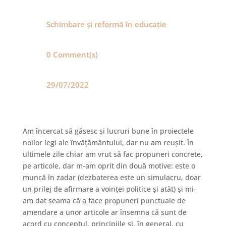
Schimbare și reformă în educație
0 Comment(s)
29/07/2022
Am încercat să găsesc și lucruri bune în proiectele
noilor legi ale învățământului, dar nu am reușit. În
ultimele zile chiar am vrut să fac propuneri concrete,
pe articole, dar m-am oprit din două motive: este o
muncă în zadar (dezbaterea este un simulacru, doar
un prilej de afirmare a voinței politice și atât) și mi-
am dat seama că a face propuneri punctuale de
amendare a unor articole ar însemna că sunt de
acord cu conceptul, principiile și, în general, cu