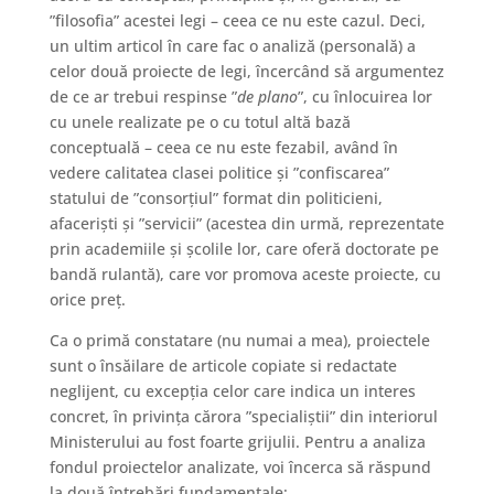
”filosofia” acestei legi – ceea ce nu este cazul. Deci,
un ultim articol în care fac o analiză (personală) a
celor două proiecte de legi, încercând să argumentez
de ce ar trebui respinse ”
de plano
”, cu înlocuirea lor
cu unele realizate pe o cu totul altă bază
conceptuală – ceea ce nu este fezabil, având în
vedere calitatea clasei politice și ”confiscarea”
statului de ”consorțiul” format din politicieni,
afaceriști și ”servicii” (acestea din urmă, reprezentate
prin academiile și școlile lor, care oferă doctorate pe
bandă rulantă), care vor promova aceste proiecte, cu
orice preț.
Ca o primă constatare (nu numai a mea), proiectele
sunt o însăilare de articole copiate si redactate
neglijent, cu excepția celor care indica un interes
concret, în privința cărora ”specialiștii” din interiorul
Ministerului au fost foarte grijulii. Pentru a analiza
fondul proiectelor analizate, voi încerca să răspund
la două întrebări fundamentale: