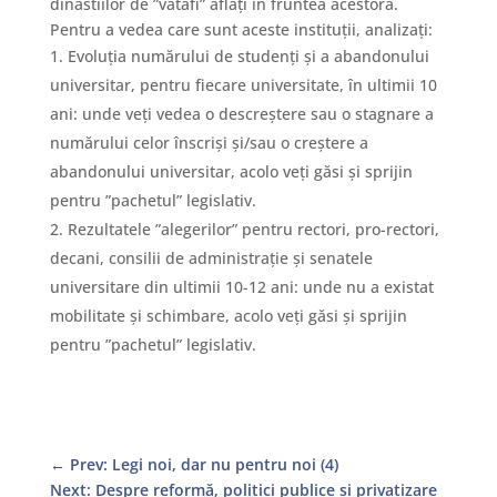
dinastiilor de ”vătafi” aflați în fruntea acestora.
Pentru a vedea care sunt aceste instituții, analizați:
Evoluția numărului de studenți și a abandonului
universitar, pentru fiecare universitate, în ultimii 10
ani: unde veți vedea o descreștere sau o stagnare a
numărului celor înscriși și/sau o creștere a
abandonului universitar, acolo veți găsi și sprijin
pentru ”pachetul” legislativ.
Rezultatele ”alegerilor” pentru rectori, pro-rectori,
decani, consilii de administrație și senatele
universitare din ultimii 10-12 ani: unde nu a existat
mobilitate și schimbare, acolo veți găsi și sprijin
pentru ”pachetul” legislativ.
←
Prev: Legi noi, dar nu pentru noi (4)
Next: Despre reformă, politici publice și privatizare