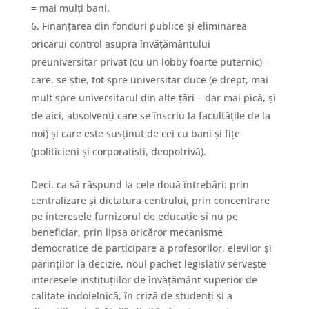
= mai mulți bani.
Finanțarea din fonduri publice și eliminarea
oricărui control asupra învățământului
preuniversitar privat (cu un lobby foarte puternic) –
care, se știe, tot spre universitar duce (e drept, mai
mult spre universitarul din alte țări – dar mai pică, și
de aici, absolvenți care se înscriu la facultățile de la
noi) și care este susținut de cei cu bani și fițe
(politicieni și corporatiști, deopotrivă).
Deci, ca să răspund la cele două întrebări: prin
centralizare și dictatura centrului, prin concentrare
pe interesele furnizorul de educație și nu pe
beneficiar, prin lipsa oricăror mecanisme
democratice de participare a profesorilor, elevilor și
părinților la decizie, noul pachet legislativ servește
interesele instituțiilor de învățământ superior de
calitate îndoielnică, în criză de studenți și a