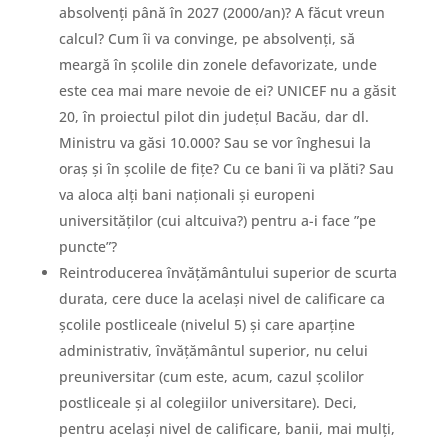
absolvenți până în 2027 (2000/an)? A făcut vreun
calcul? Cum îi va convinge, pe absolvenți, să
meargă în școlile din zonele defavorizate, unde
este cea mai mare nevoie de ei? UNICEF nu a găsit
20, în proiectul pilot din județul Bacău, dar dl.
Ministru va găsi 10.000? Sau se vor înghesui la
oraș și în școlile de fițe? Cu ce bani îi va plăti? Sau
va aloca alți bani naționali și europeni
universităților (cui altcuiva?) pentru a-i face ”pe
puncte”?
Reintroducerea învățământului superior de scurta
durata, cere duce la același nivel de calificare ca
școlile postliceale (nivelul 5) și care aparține
administrativ, învățământul superior, nu celui
preuniversitar (cum este, acum, cazul școlilor
postliceale și al colegiilor universitare). Deci,
pentru același nivel de calificare, banii, mai mulți,