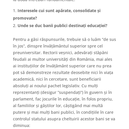
Interesele cui sunt apărate, consolidate și
promovate?
Unde se duc banii publici destinați educației?
Pentru a găsi răspunsurile, trebuie să o luăm ”de sus
în jos”, dinspre învățământul superior spre cel
preuniversitar. Rectorii veșnici, adevărați stăpâni
feudali ai multor universități din România, mai ales
ai instituțiilor de învățământ superior care nu prea
pot să demonstreze rezultate deosebite nici în viața
academică, nici în cercetare, sunt beneficiarii
absoluți ai noului pachet legislativ. Cu mulți
reprezentanți (desigur ”suspendați”) în guvern și în
parlament, fac jocurile în educație, în folos propriu,
al familiilor și găștilor lor, câștigând mai multă
putere și mai mulți bani publici, în condițiile în care
controlul statului asupra cheltuirii acestor bani se va
diminua: